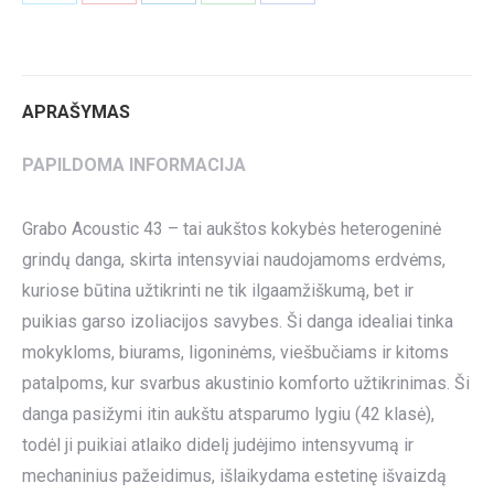
on
on
on
on
on
Twitter
Pinterest
LinkedIn
WhatsApp
Facebook
APRAŠYMAS
PAPILDOMA INFORMACIJA
Grabo Acoustic 43 – tai aukštos kokybės heterogeninė
grindų danga, skirta intensyviai naudojamoms erdvėms,
kuriose būtina užtikrinti ne tik ilgaamžiškumą, bet ir
puikias garso izoliacijos savybes. Ši danga idealiai tinka
mokykloms, biurams, ligoninėms, viešbučiams ir kitoms
patalpoms, kur svarbus akustinio komforto užtikrinimas. Ši
danga pasižymi itin aukštu atsparumo lygiu (42 klasė),
todėl ji puikiai atlaiko didelį judėjimo intensyvumą ir
mechaninius pažeidimus, išlaikydama estetinę išvaizdą