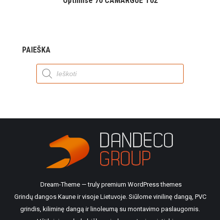
Optimise 70 CAMARGUE T02
PAIEŠKA
Products
search
Dream-Theme — truly
premium WordPress themes
Grindų dangos Kaune ir visoje Lietuvoje. Siūlome vinilinę dangą, PVC
grindis, kiliminę dangą ir linoleumą su montavimo paslaugomis.