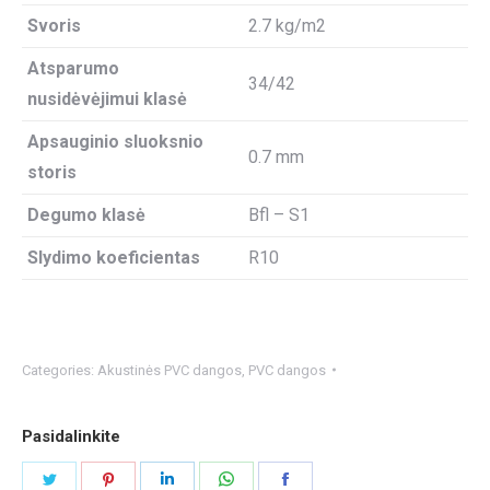
Svoris
2.7 kg/m2
Atsparumo
34/42
nusidėvėjimui klasė
Apsauginio sluoksnio
0.7 mm
storis
Degumo klasė
Bfl – S1
Slydimo koeficientas
R10
Categories:
Akustinės PVC dangos
,
PVC dangos
Pasidalinkite
Share
Share
Share
Share
Share