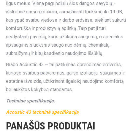
ilgus metus. Viena pagrindinių šios dangos savybių –
išskirtinė garso izoliacija, sumažinanti triukšmą iki 19 dB,
kas ypač svarbu viešose ir darbo erdvėse, siekiant sukurti
komfortišką ir produktyvią aplinką. Taip pat ji turi
neslystantį paviršių, kuris užtikrina saugumą, o specialus
apsauginis sluoksnis saugo nuo dėmių, chemikalų,
subraižymų ir kitų kasdienio naudojimo iššūkių.
Grabo Acoustic 43 – tai patikimas sprendimas erdvėms,
kuriose svarbus patvarumas, garso izoliacija, saugumas ir
estetinė išvaizda, užtikrinant ilgalaikį naudojimo komfortą
bei aukštos kokybės standartus.
Techninė specifikacija:
Acoustic 43 techninė specifikacija
PANAŠŪS PRODUKTAI