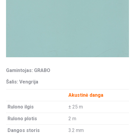
Gamintojas: GRABO
Šalis: Vengrija
Akustinė danga
Rulono ilgis
± 25 m
Rulono plotis
2 m
Dangos storis
3.2 mm