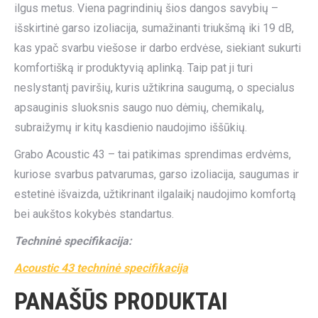
ilgus metus. Viena pagrindinių šios dangos savybių –
išskirtinė garso izoliacija, sumažinanti triukšmą iki 19 dB,
kas ypač svarbu viešose ir darbo erdvėse, siekiant sukurti
komfortišką ir produktyvią aplinką. Taip pat ji turi
neslystantį paviršių, kuris užtikrina saugumą, o specialus
apsauginis sluoksnis saugo nuo dėmių, chemikalų,
subraižymų ir kitų kasdienio naudojimo iššūkių.
Grabo Acoustic 43 – tai patikimas sprendimas erdvėms,
kuriose svarbus patvarumas, garso izoliacija, saugumas ir
estetinė išvaizda, užtikrinant ilgalaikį naudojimo komfortą
bei aukštos kokybės standartus.
Techninė specifikacija:
Acoustic 43 techninė specifikacija
PANAŠŪS PRODUKTAI