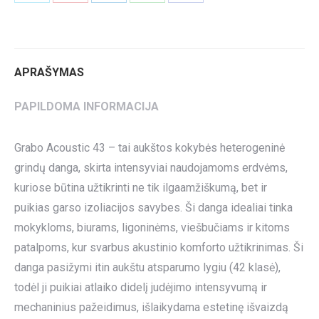
on
on
on
on
on
Twitter
Pinterest
LinkedIn
WhatsApp
Facebook
APRAŠYMAS
PAPILDOMA INFORMACIJA
Grabo Acoustic 43 – tai aukštos kokybės heterogeninė
grindų danga, skirta intensyviai naudojamoms erdvėms,
kuriose būtina užtikrinti ne tik ilgaamžiškumą, bet ir
puikias garso izoliacijos savybes. Ši danga idealiai tinka
mokykloms, biurams, ligoninėms, viešbučiams ir kitoms
patalpoms, kur svarbus akustinio komforto užtikrinimas. Ši
danga pasižymi itin aukštu atsparumo lygiu (42 klasė),
todėl ji puikiai atlaiko didelį judėjimo intensyvumą ir
mechaninius pažeidimus, išlaikydama estetinę išvaizdą