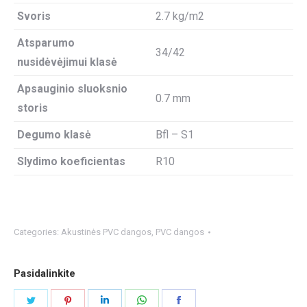
Svoris
2.7 kg/m2
Atsparumo
34/42
nusidėvėjimui klasė
Apsauginio sluoksnio
0.7 mm
storis
Degumo klasė
Bfl – S1
Slydimo koeficientas
R10
Categories:
Akustinės PVC dangos
,
PVC dangos
Pasidalinkite
Share
Share
Share
Share
Share