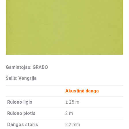
Gamintojas: GRABO
Šalis: Vengrija
Akustinė danga
Rulono ilgis
± 25 m
Rulono plotis
2 m
Dangos storis
3.2 mm