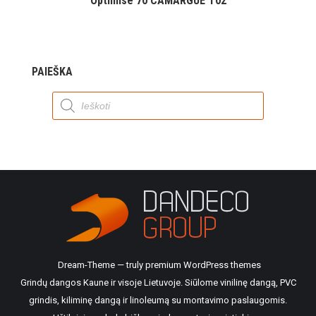
Optimise 70 CAMARGUE T02
PAIEŠKA
Products
search
Dream-Theme — truly
premium WordPress themes
Grindų dangos Kaune ir visoje Lietuvoje. Siūlome vinilinę dangą, PVC
grindis, kiliminę dangą ir linoleumą su montavimo paslaugomis.