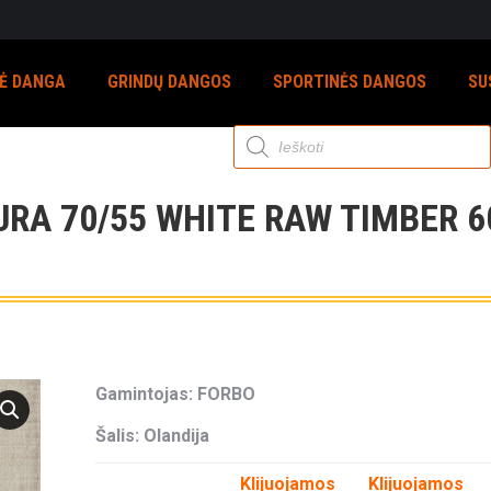
NĖ DANGA
GRINDŲ DANGOS
SPORTINĖS DANGOS
SU
Products
search
URA 70/55 WHITE RAW TIMBER 6
Gamintojas: FORBO
Šalis: Olandija
Klijuojamos
Klijuojamos