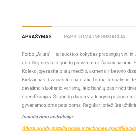
APRAŠYMAS
PAPILDOMA INFORMACIJA
Forbo „Allura“ – tai aukštos kokybės prabangių vinilini
estetiką su vinilo grindų patvarumu ir funkcionalumu. Ši
Kolekcijoje rasite platų medžio, akmens ir betono dizai
Kiekvienas dizainas turi natūralią formą, atspalvius, teks
dėvėjimo sluoksnio variantų, leidžiančių pasirinkti t
specifikacijas. Ši grindų danga yra lengvai prižiūrima i
gyvenamosioms patalpoms. Reguliari priežiūra užtikrina
Instaliavimo instrukcija:
Allura grindų instaliavimas ir techninės specifikacij