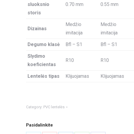
sluoksnio
0.70 mm
0.55 mm
storis
Medžio
Medžio
Dizainas
imitacija
imitacija
Degumo klasė
Bfl – S1
Bfl – S1
Slydimo
R10
R10
koeficientas
Lentelės tipas
Klijuojamas
Klijuojamas
Category:
PVC lentelės
Pasidalinkite