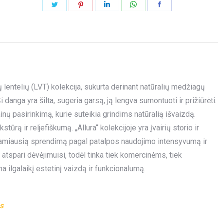
Share
Share
Share
Share
Share
on
on
on
on
on
Twitter
Pinterest
LinkedIn
WhatsApp
Facebook
ų lentelių (LVT) kolekcija, sukurta derinant natūralių medžiagų
 danga yra šilta, sugeria garsą, ją lengva sumontuoti ir prižiūrėti.
nų pasirinkimą, kurie suteikia grindims natūralią išvaizdą.
tūrą ir reljefiškumą. „Allura“ kolekcijoje yra įvairių storio ir
inkamiausią sprendimą pagal patalpos naudojimo intensyvumą ir
r atspari dėvėjimuisi, todėl tinka tiek komercinėms, tiek
 ilgalaikį estetinį vaizdą ir funkcionalumą.
os