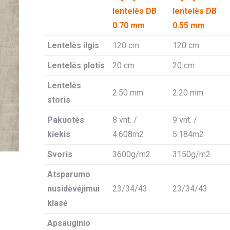
lentelės DB
lentelės DB
0.70 mm
0.55 mm
Lentelės ilgis
120 cm
120 cm
Lentelės plotis
20 cm
20 cm
Lentelės
2.50 mm
2.20 mm
storis
Pakuotės
8 vnt. /
9 vnt. /
kiekis
4.608m2
5.184m2
Svoris
3600g/m2
3150g/m2
Atsparumo
nusidėvėjimui
23/34/43
23/34/43
klasė
Apsauginio