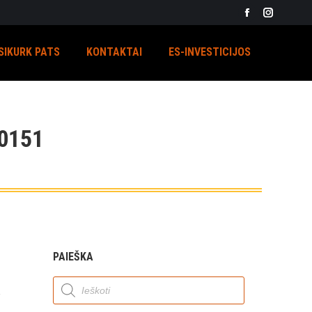
Facebook
Instagra
page
page
SIKURK PATS
KONTAKTAI
ES-INVESTICIJOS
opens
opens
in
in
new
new
window
window
0151
PAIEŠKA
Products
search