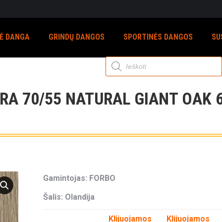
NĖ DANGA
GRINDŲ DANGOS
SPORTINĖS DANGOS
SU
Products
search
RA 70/55 NATURAL GIANT OAK 
Gamintojas: FORBO
Šalis: Olandija
Klijuojamos
Klijuojamos