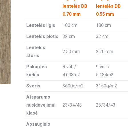
lentelės DB
lentelės DB
0.70 mm
0.55 mm
Lentelės ilgis
180 cm
180 cm
Lentelės plotis
32 cm
32 cm
Lentelės
2.50 mm
2.20 mm
storis
Pakuotės
8 vnt. /
9 vnt. /
kiekis
4.608m2
5.184m2
Svoris
3600g/m2
3150g/m2
Atsparumo
nusidėvėjimui
23/34/43
23/34/43
klasė
Apsauginio