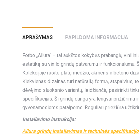
APRAŠYMAS
PAPILDOMA INFORMACIJA
Forbo „Allura“ – tai aukštos kokybės prabangių vinilini
estetiką su vinilo grindų patvarumu ir funkcionalumu. Ši
Kolekcijoje rasite platų medžio, akmens ir betono dizai
Kiekvienas dizainas turi natūralią formą, atspalvius, teks
dėvėjimo sluoksnio variantų, leidžiančių pasirinkti t
specifikacijas. Ši grindų danga yra lengvai prižiūrima i
gyvenamosioms patalpoms. Reguliari priežiūra užtikrina
Instaliavimo instrukcija:
Allura grindų instaliavimas ir techninės specifikacij