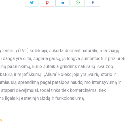
Share
Share
Share
Share
Share
on
on
on
on
on
Twitter
Pinterest
LinkedIn
WhatsApp
Facebook
ų lentelių (LVT) kolekcija, sukurta derinant natūralių medžiagų
 danga yra šilta, sugeria garsą, ją lengva sumontuoti ir prižiūrėti.
nų pasirinkimą, kurie suteikia grindims natūralią išvaizdą.
tūrą ir reljefiškumą. „Allura“ kolekcijoje yra įvairių storio ir
inkamiausią sprendimą pagal patalpos naudojimo intensyvumą ir
r atspari dėvėjimuisi, todėl tinka tiek komercinėms, tiek
 ilgalaikį estetinį vaizdą ir funkcionalumą.
os