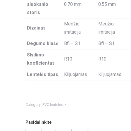
sluoksnio
0.70 mm
0.55 mm
storis
Medžio
Medžio
Dizainas
imitacija
imitacija
Degumo klasė
Bfl – S1
Bfl – S1
Slydimo
R10
R10
koeficientas
Lentelės tipas
Klijuojamas
Klijuojamas
Category:
PVC lentelės
Pasidalinkite