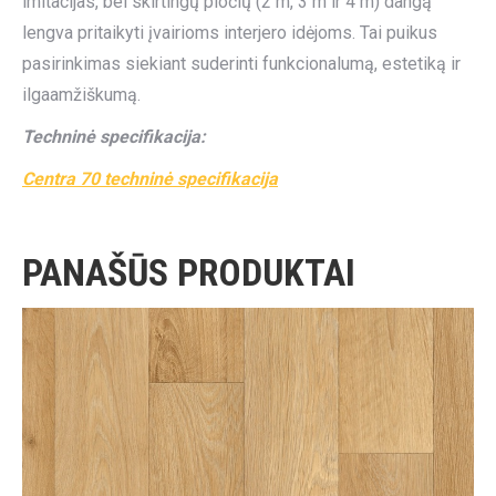
imitacijas, bei skirtingų pločių (2 m, 3 m ir 4 m) dangą
lengva pritaikyti įvairioms interjero idėjoms. Tai puikus
pasirinkimas siekiant suderinti funkcionalumą, estetiką ir
ilgaamžiškumą.
Techninė specifikacija:
Centra 70 techninė specifikacija
PANAŠŪS PRODUKTAI