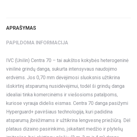
on
on
on
on
on
Twitter
Pinterest
LinkedIn
WhatsApp
Facebook
APRAŠYMAS
PAPILDOMA INFORMACIJA
IVC (Unilin) Centra 70 – tai aukštos kokybės heterogeninė
vinilinė grindų danga, sukurta intensyvaus naudojimo
erdvėms. Jos 0,70 mm dėvėjimosi sluoksnis užtikrina
išskirtinį atsparumą nusidėvėjimui, todėl ši grindų danga
idealiai tinka komercinėms ir viešosioms patalpoms,
kuriose vyrauja didelis eismas. Centra 70 danga pasižymi
Hyperguard+ paviršiaus technologija, kuri padidina
atsparumą įbrėžimams ir užtikrina lengvesnę priežiūrą. Dėl
plataus dizaino pasirinkimo, įskaitant medžio ir plytelių