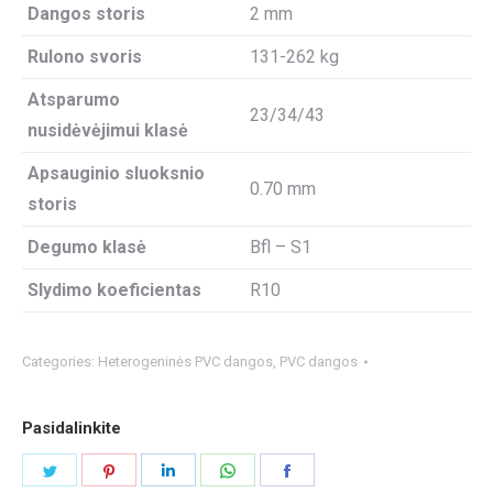
Dangos storis
2 mm
Rulono svoris
131-262 kg
Atsparumo
23/34/43
nusidėvėjimui klasė
Apsauginio sluoksnio
0.70 mm
storis
Degumo klasė
Bfl – S1
Slydimo koeficientas
R10
Categories:
Heterogeninės PVC dangos
,
PVC dangos
Pasidalinkite
Share
Share
Share
Share
Share