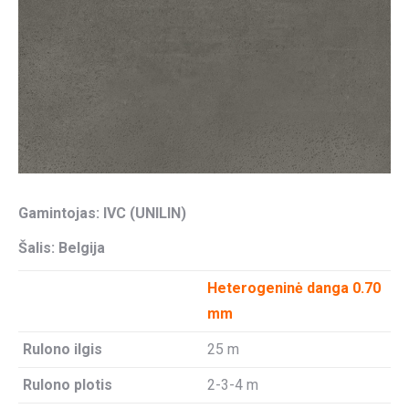
Gamintojas: IVC (UNILIN)
Šalis: Belgija
Heterogeninė danga 0.70
mm
Rulono ilgis
25 m
Rulono plotis
2-3-4 m