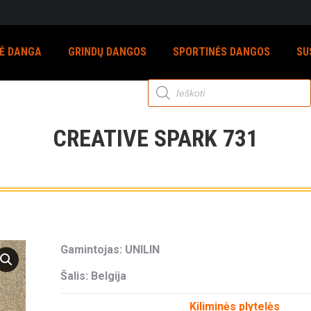
NĖ DANGA
GRINDŲ DANGOS
SPORTINĖS DANGOS
SU
Products
search
CREATIVE SPARK 731
Gamintojas: UNILIN
Šalis: Belgija
Kiliminės plytelės