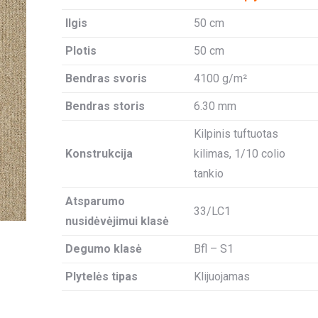
Ilgis
50 cm
Plotis
50 cm
Bendras svoris
4100 g/m²
Bendras storis
6.30 mm
Kilpinis tuftuotas
Konstrukcija
kilimas, 1/10 colio
tankio
Atsparumo
33/LC1
nusidėvėjimui klasė
Degumo klasė
Bfl – S1
Plytelės tipas
Klijuojamas