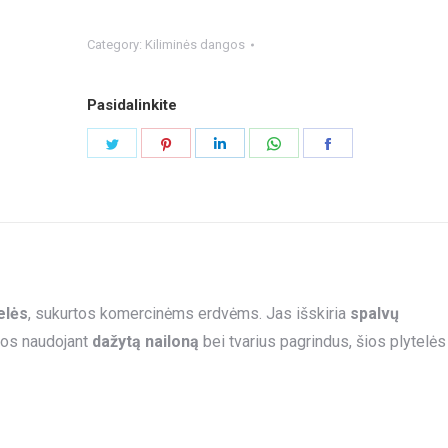
Category:
Kiliminės dangos
Pasidalinkite
Share
Share
Share
Share
Share
on
on
on
on
on
Twitter
Pinterest
LinkedIn
WhatsApp
Facebook
elės
, sukurtos komercinėms erdvėms. Jas išskiria
spalvų
tos naudojant
dažytą nailoną
bei tvarius pagrindus, šios plytelės