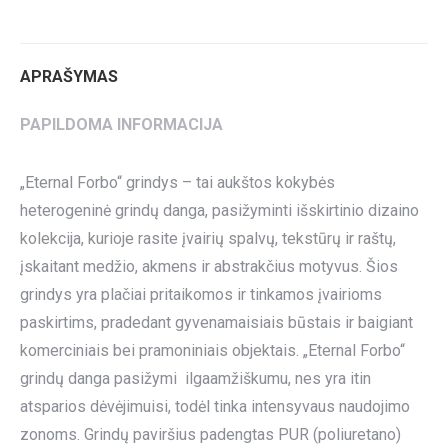
Twitter
Pinterest
LinkedIn
WhatsApp
Facebook
APRAŠYMAS
PAPILDOMA INFORMACIJA
„Eternal Forbo“ grindys – tai aukštos kokybės
heterogeninė grindų danga, pasižyminti išskirtinio dizaino
kolekcija, kurioje rasite įvairių spalvų, tekstūrų ir raštų,
įskaitant medžio, akmens ir abstrakčius motyvus. Šios
grindys yra plačiai pritaikomos ir tinkamos įvairioms
paskirtims, pradedant gyvenamaisiais būstais ir baigiant
komerciniais bei pramoniniais objektais. „Eternal Forbo“
grindų danga pasižymi ilgaamžiškumu, nes yra itin
atsparios dėvėjimuisi, todėl tinka intensyvaus naudojimo
zonoms. Grindų paviršius padengtas PUR (poliuretano)