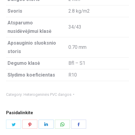
Svoris
2.8 kg/m2
Atsparumo
34/43
nusidėvėjimui klasė
Apsauginio sluoksnio
0.70 mm
storis
Degumo klasė
Bfl – S1
Slydimo koeficientas
R10
Category:
Heterogeninės PVC dangos
Pasidalinkite
Share
Share
Share
Share
Share
on
on
on
on
on