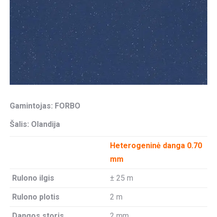
Gamintojas: FORBO
Šalis: Olandija
Heterogeninė danga 0.70
mm
Rulono ilgis
± 25 m
Rulono plotis
2 m
Dangos storis
2 mm