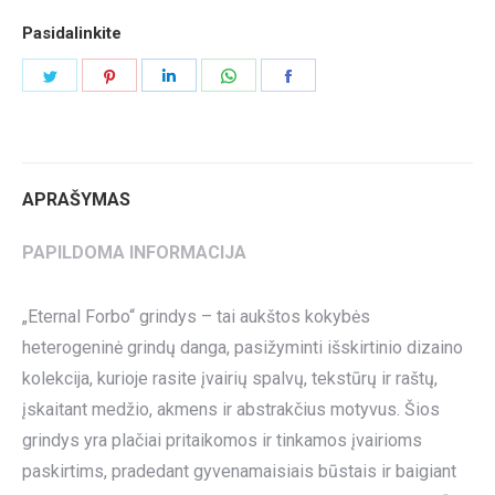
Pasidalinkite
Share
Share
Share
Share
Share
on
on
on
on
on
Twitter
Pinterest
LinkedIn
WhatsApp
Facebook
APRAŠYMAS
PAPILDOMA INFORMACIJA
„Eternal Forbo“ grindys – tai aukštos kokybės
heterogeninė grindų danga, pasižyminti išskirtinio dizaino
kolekcija, kurioje rasite įvairių spalvų, tekstūrų ir raštų,
įskaitant medžio, akmens ir abstrakčius motyvus. Šios
grindys yra plačiai pritaikomos ir tinkamos įvairioms
paskirtims, pradedant gyvenamaisiais būstais ir baigiant