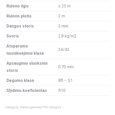
Rulono ilgis
± 25 m
Rulono plotis
2 m
Dangos storis
2 mm
Svoris
2.8 kg/m2
Atsparumo
34/43
nusidėvėjimui klasė
Apsauginio sluoksnio
0.70 mm
storis
Degumo klasė
Bfl – S1
Slydimo koeficientas
R10
Category:
Heterogeninės PVC dangos