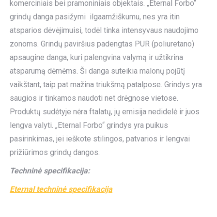
komerciniais bei pramoniniais objektais. „Eternal Forbo“
grindų danga pasižymi ilgaamžiškumu, nes yra itin
atsparios dėvėjimuisi, todėl tinka intensyvaus naudojimo
zonoms. Grindų paviršius padengtas PUR (poliuretano)
apsaugine danga, kuri palengvina valymą ir užtikrina
atsparumą dėmėms. Ši danga suteikia malonų pojūtį
vaikštant, taip pat mažina triukšmą patalpose. Grindys yra
saugios ir tinkamos naudoti net drėgnose vietose.
Produktų sudėtyje nėra ftalatų, jų emisija nedidelė ir juos
lengva valyti. „Eternal Forbo“ grindys yra puikus
pasirinkimas, jei ieškote stilingos, patvarios ir lengvai
prižiūrimos grindų dangos.
Techninė specifikacija:
Eternal techninė specifikacija