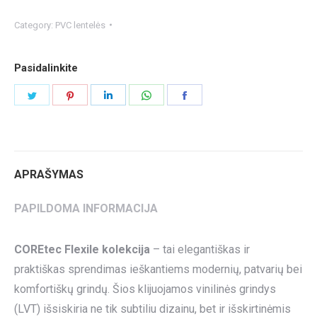
Category:
PVC lentelės
Pasidalinkite
Share
Share
Share
Share
Share
on
on
on
on
on
Twitter
Pinterest
LinkedIn
WhatsApp
Facebook
APRAŠYMAS
PAPILDOMA INFORMACIJA
COREtec Flexile kolekcija
– tai elegantiškas ir
praktiškas sprendimas ieškantiems modernių, patvarių bei
komfortiškų grindų. Šios klijuojamos vinilinės grindys
(LVT) išsiskiria ne tik subtiliu dizainu, bet ir išskirtinėmis