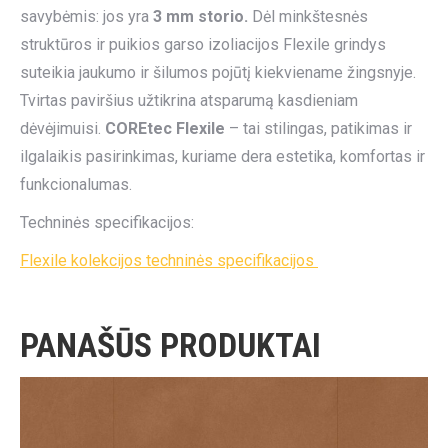
savybėmis: jos yra
3 mm storio.
Dėl minkštesnės
struktūros ir puikios garso izoliacijos Flexile grindys
suteikia jaukumo ir šilumos pojūtį kiekviename žingsnyje.
Tvirtas paviršius užtikrina atsparumą kasdieniam
dėvėjimuisi.
COREtec Flexile
– tai stilingas, patikimas ir
ilgalaikis pasirinkimas, kuriame dera estetika, komfortas ir
funkcionalumas.
Techninės specifikacijos:
Flexile kolekcijos techninės specifikacijos
PANAŠŪS PRODUKTAI