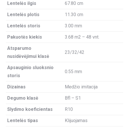
Lentelės ilgis
67.80 cm
Lentelės plotis
11.30 cm
Lentelės storis
3.00 mm
Pakuotės kiekis
3.68 m2 – 48 vnt.
Atsparumo
23/32/42
nusidėvėjimui klasė
Apsauginio sluoksnio
0.55 mm
storis
Dizainas
Medžio imitacija
Degumo klasė
Bfl – S1
Slydimo koeficientas
R10
Lentelės tipas
Klijuojamas