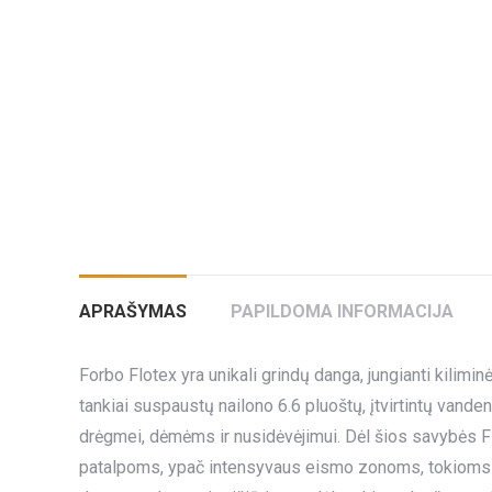
APRAŠYMAS
PAPILDOMA INFORMACIJA
Forbo Flotex yra unikali grindų danga, jungianti kil
tankiai suspaustų nailono 6.6 pluoštų, įtvirtintų vande
drėgmei, dėmėms ir nusidėvėjimui. Dėl šios savybės F
patalpoms, ypač intensyvaus eismo zonoms, tokioms kai