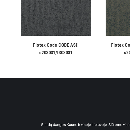
Flotex Code CODE ASH
Flotex C
s203031/t303031
s2
Grindų dangos Kaune ir visoje Lietuvoje. Siūlome vin