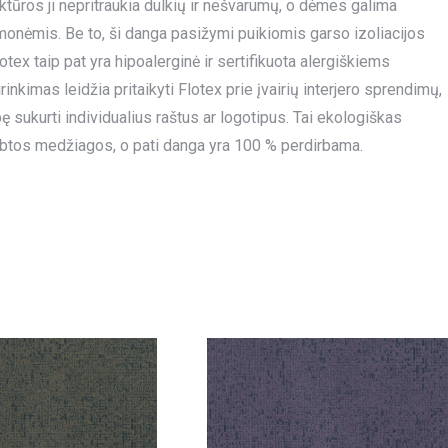
uktūros ji nepritraukia dulkių ir nešvarumų, o dėmes galima
emonėmis. Be to, ši danga pasižymi puikiomis garso izoliacijos
tex taip pat yra hipoalerginė ir sertifikuota alergiškiems
kimas leidžia pritaikyti Flotex prie įvairių interjero sprendimų,
sukurti individualius raštus ar logotipus. Tai ekologiškas
btos medžiagos, o pati danga yra 100 % perdirbama.