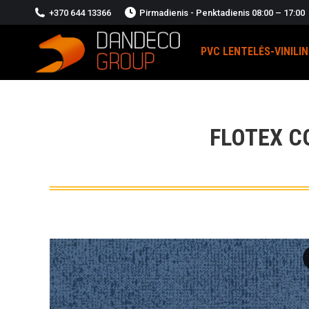
+370 644 13366
Pirmadienis - Penktadienis 08:00 – 17:00
PVC LENTELĖS-VINILI
FLOTEX C