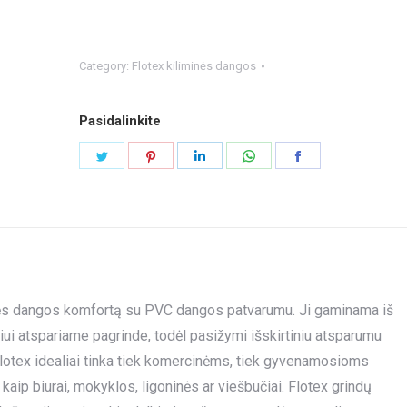
Category:
Flotex kiliminės dangos
Pasidalinkite
Share
Share
Share
Share
Share
on
on
on
on
on
Twitter
Pinterest
LinkedIn
WhatsApp
Facebook
iminės dangos komfortą su PVC dangos patvarumu. Ji gaminama iš
niui atspariame pagrinde, todėl pasižymi išskirtiniu atsparumu
lotex idealiai tinka tiek komercinėms, tiek gyvenamosioms
p biurai, mokyklos, ligoninės ar viešbučiai. Flotex grindų