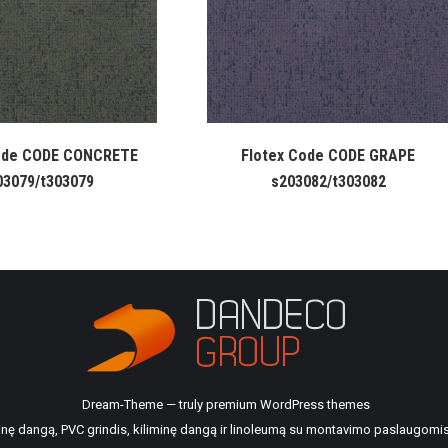
ode CODE CONCRETE
Flotex Code CODE GRAPE
03079/t303079
s203082/t303082
Dream-Theme — truly
premium WordPress themes
ilinę dangą, PVC grindis, kiliminę dangą ir linoleumą su montavimo paslaugomis