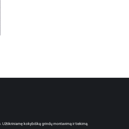
. Užtikriniamę kokybišką grindų montavimą ir tiekimą.