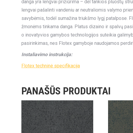
danga yra lengvai prižiūrima – dėl tankios pluoštų str
lengvai pašalinti vandeniu ar neutraliomis valymo pri
savybėmis, todėl sumažina triukšmo lygį patalpose. Flo
žmonėms tinkama danga. Platus dizaino ir spalvų pasirin
o inovatyvios gamybos technologijos suteikia galimybę 
pasirinkimas, nes Flotex gamyboje naudojamos perdir
Instaliavimo instrukcija:
Flotex techninė specifikacija
PANAŠŪS PRODUKTAI