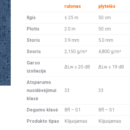
rulonas
plytelės
Ilgis
± 25 m
50 cm
Plotis
2.0 m
50 cm
Storis
3.9 mm
5.0 mm
Svoris
2,150 g/m²
4,800 g/m²
Garso
ΔLw ≥ 20 dB
ΔLw ≥ 19 dB
izoliacija
Atsparumo
nusidėvėjimui
33
33
klasė
Degumo klasė
Bfl – S1
Bfl – S1
Produkto tipas
Klijuojamas
Klijuojamas