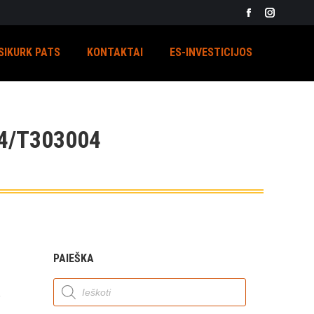
Facebook
Instagra
page
page
SIKURK PATS
KONTAKTAI
ES-INVESTICIJOS
opens
opens
in
in
new
new
window
window
4/T303004
PAIEŠKA
Products
search