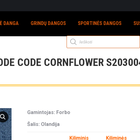
NĖ DANGA
GRINDŲ DANGOS
SPORTINĖS DANGOS
SU
Products
search
ODE CODE CORNFLOWER S20300
Gamintojas: Forbo
Šalis: Olandija
Kiliminis
Kiliminės