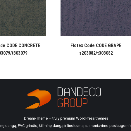
ode CODE CONCRETE
Flotex Code CODE GRAPE
03079/t303079
s203082/t303082
Dream-Theme — truly
premium WordPress themes
ilinę dangą, PVC grindis, kiliminę dangą ir linoleumą su montavimo paslaugomis