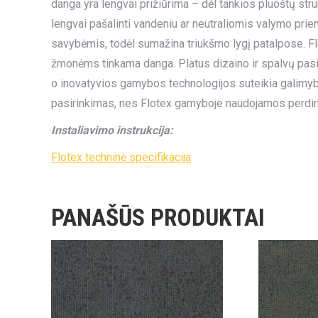
danga yra lengvai prižiūrima – dėl tankios pluoštų str
lengvai pašalinti vandeniu ar neutraliomis valymo pri
savybėmis, todėl sumažina triukšmo lygį patalpose. Flo
žmonėms tinkama danga. Platus dizaino ir spalvų pasirin
o inovatyvios gamybos technologijos suteikia galimybę 
pasirinkimas, nes Flotex gamyboje naudojamos perdir
Instaliavimo instrukcija:
Flotex techninė specifikacija
PANAŠŪS PRODUKTAI