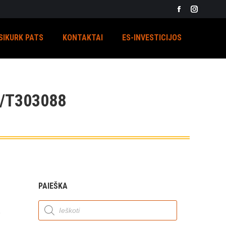
Facebook
Instagra
page
page
SIKURK PATS
KONTAKTAI
ES-INVESTICIJOS
opens
opens
in
in
new
new
window
window
/T303088
PAIEŠKA
Products
search