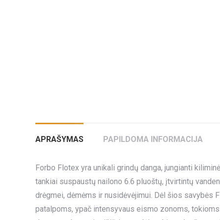
APRAŠYMAS
PAPILDOMA INFORMACIJA
Forbo Flotex yra unikali grindų danga, jungianti kil
tankiai suspaustų nailono 6.6 pluoštų, įtvirtintų vande
drėgmei, dėmėms ir nusidėvėjimui. Dėl šios savybės F
patalpoms, ypač intensyvaus eismo zonoms, tokioms kai