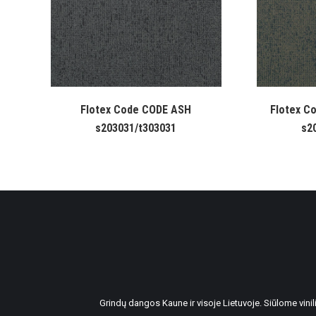
Flotex Code CODE ASH
Flotex C
s203031/t303031
s2
Grindų dangos Kaune ir visoje Lietuvoje. Siūlome vin