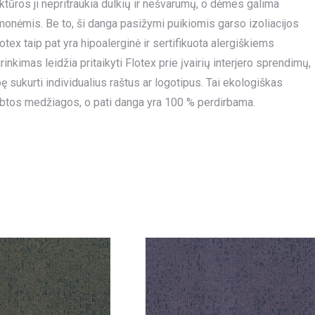
uktūros ji nepritraukia dulkių ir nešvarumų, o dėmes galima
emonėmis. Be to, ši danga pasižymi puikiomis garso izoliacijos
tex taip pat yra hipoalerginė ir sertifikuota alergiškiems
kimas leidžia pritaikyti Flotex prie įvairių interjero sprendimų,
sukurti individualius raštus ar logotipus. Tai ekologiškas
btos medžiagos, o pati danga yra 100 % perdirbama.