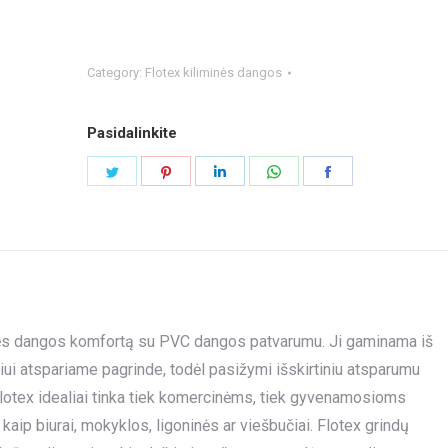
Category:
Flotex kiliminės dangos
Pasidalinkite
Share
Share
Share
Share
Share
on
on
on
on
on
Twitter
Pinterest
LinkedIn
WhatsApp
Facebook
iminės dangos komfortą su PVC dangos patvarumu. Ji gaminama iš
niui atspariame pagrinde, todėl pasižymi išskirtiniu atsparumu
lotex idealiai tinka tiek komercinėms, tiek gyvenamosioms
p biurai, mokyklos, ligoninės ar viešbučiai. Flotex grindų