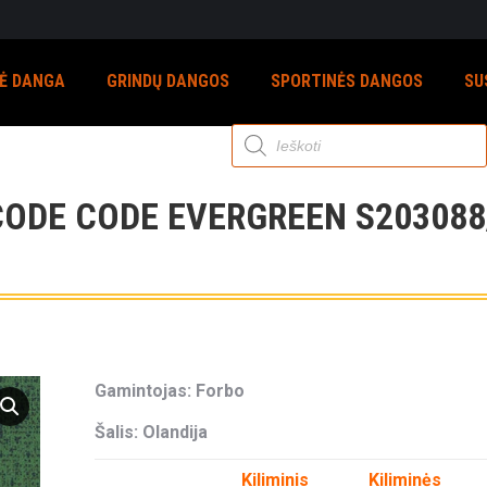
NĖ DANGA
GRINDŲ DANGOS
SPORTINĖS DANGOS
SU
Products
search
CODE CODE EVERGREEN S203088
Gamintojas: Forbo
Šalis: Olandija
Kiliminis
Kiliminės