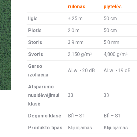
rulonas
plytelės
Ilgis
± 25 m
50 cm
Plotis
2.0 m
50 cm
Storis
3.9 mm
5.0 mm
Svoris
2,150 g/m²
4,800 g/m²
Garso
ΔLw ≥ 20 dB
ΔLw ≥ 19 dB
izoliacija
Atsparumo
nusidėvėjimui
33
33
klasė
Degumo klasė
Bfl – S1
Bfl – S1
Produkto tipas
Klijuojamas
Klijuojamas