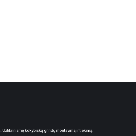
. Užtikriniamę kokybišką grindų montavimą ir tiekimą.