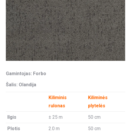
Gamintojas: Forbo
Šalis: Olandija
Kiliminis
Kiliminės
rulonas
plytelės
Ilgis
± 25 m
50 cm
Plotis
2.0 m
50 cm