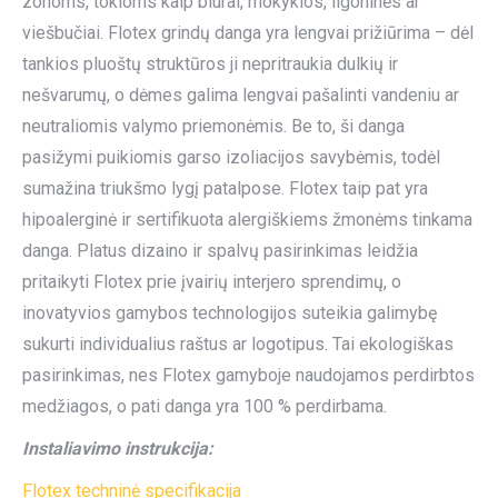
zonoms, tokioms kaip biurai, mokyklos, ligoninės ar
viešbučiai. Flotex grindų danga yra lengvai prižiūrima – dėl
tankios pluoštų struktūros ji nepritraukia dulkių ir
nešvarumų, o dėmes galima lengvai pašalinti vandeniu ar
neutraliomis valymo priemonėmis. Be to, ši danga
pasižymi puikiomis garso izoliacijos savybėmis, todėl
sumažina triukšmo lygį patalpose. Flotex taip pat yra
hipoalerginė ir sertifikuota alergiškiems žmonėms tinkama
danga. Platus dizaino ir spalvų pasirinkimas leidžia
pritaikyti Flotex prie įvairių interjero sprendimų, o
inovatyvios gamybos technologijos suteikia galimybę
sukurti individualius raštus ar logotipus. Tai ekologiškas
pasirinkimas, nes Flotex gamyboje naudojamos perdirbtos
medžiagos, o pati danga yra 100 % perdirbama.
Instaliavimo instrukcija:
Flotex techninė specifikacija