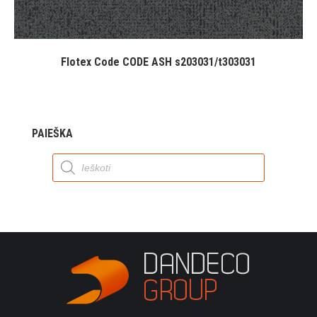
Flotex Code CODE ASH s203031/t303031
PAIEŠKA
Products
search