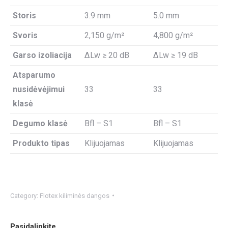
Storis
3.9 mm
5.0 mm
Svoris
2,150 g/m²
4,800 g/m²
Garso izoliacija
ΔLw ≥ 20 dB
ΔLw ≥ 19 dB
Atsparumo
nusidėvėjimui
33
33
klasė
Degumo klasė
Bfl – S1
Bfl – S1
Produkto tipas
Klijuojamas
Klijuojamas
Category:
Flotex kiliminės dangos
Pasidalinkite