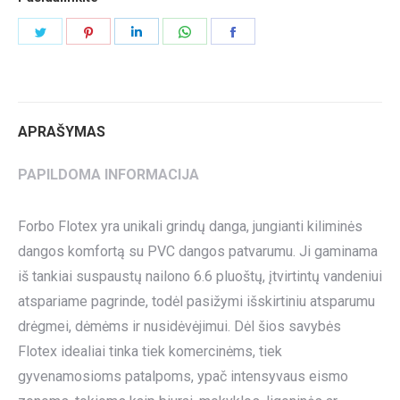
Share
Share
Share
Share
Share
on
on
on
on
on
Twitter
Pinterest
LinkedIn
WhatsApp
Facebook
APRAŠYMAS
PAPILDOMA INFORMACIJA
Forbo Flotex yra unikali grindų danga, jungianti kiliminės
dangos komfortą su PVC dangos patvarumu. Ji gaminama
iš tankiai suspaustų nailono 6.6 pluoštų, įtvirtintų vandeniui
atspariame pagrinde, todėl pasižymi išskirtiniu atsparumu
drėgmei, dėmėms ir nusidėvėjimui. Dėl šios savybės
Flotex idealiai tinka tiek komercinėms, tiek
gyvenamosioms patalpoms, ypač intensyvaus eismo