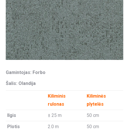
Gamintojas: Forbo
Šalis: Olandija
Kiliminis
Kiliminės
rulonas
plytelės
Ilgis
± 25 m
50 cm
Plotis
2.0 m
50 cm