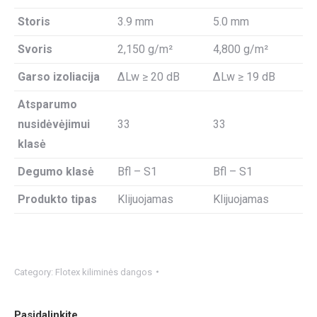
Storis
3.9 mm
5.0 mm
Svoris
2,150 g/m²
4,800 g/m²
Garso izoliacija
ΔLw ≥ 20 dB
ΔLw ≥ 19 dB
Atsparumo
nusidėvėjimui
33
33
klasė
Degumo klasė
Bfl – S1
Bfl – S1
Produkto tipas
Klijuojamas
Klijuojamas
Category:
Flotex kiliminės dangos
Pasidalinkite