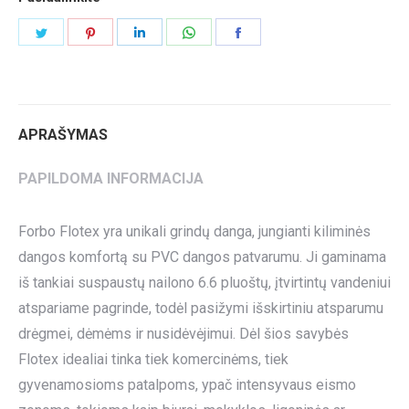
Share
Share
Share
Share
Share
on
on
on
on
on
Twitter
Pinterest
LinkedIn
WhatsApp
Facebook
APRAŠYMAS
PAPILDOMA INFORMACIJA
Forbo Flotex yra unikali grindų danga, jungianti kiliminės
dangos komfortą su PVC dangos patvarumu. Ji gaminama
iš tankiai suspaustų nailono 6.6 pluoštų, įtvirtintų vandeniui
atspariame pagrinde, todėl pasižymi išskirtiniu atsparumu
drėgmei, dėmėms ir nusidėvėjimui. Dėl šios savybės
Flotex idealiai tinka tiek komercinėms, tiek
gyvenamosioms patalpoms, ypač intensyvaus eismo