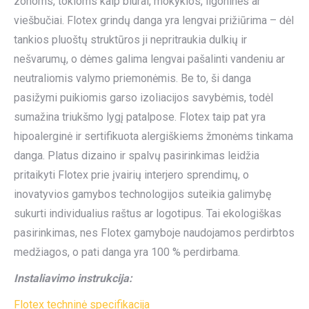
zonoms, tokioms kaip biurai, mokyklos, ligoninės ar
viešbučiai. Flotex grindų danga yra lengvai prižiūrima – dėl
tankios pluoštų struktūros ji nepritraukia dulkių ir
nešvarumų, o dėmes galima lengvai pašalinti vandeniu ar
neutraliomis valymo priemonėmis. Be to, ši danga
pasižymi puikiomis garso izoliacijos savybėmis, todėl
sumažina triukšmo lygį patalpose. Flotex taip pat yra
hipoalerginė ir sertifikuota alergiškiems žmonėms tinkama
danga. Platus dizaino ir spalvų pasirinkimas leidžia
pritaikyti Flotex prie įvairių interjero sprendimų, o
inovatyvios gamybos technologijos suteikia galimybę
sukurti individualius raštus ar logotipus. Tai ekologiškas
pasirinkimas, nes Flotex gamyboje naudojamos perdirbtos
medžiagos, o pati danga yra 100 % perdirbama.
Instaliavimo instrukcija:
Flotex techninė specifikacija