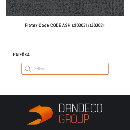
Flotex Code CODE ASH s203031/t303031
PAIEŠKA
Products
search