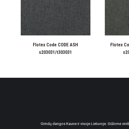
Flotex Code CODE ASH
Flotex C
s203031/t303031
s2
Grindų dangos Kaune ir visoje Lietuvoje. Siūlome vin