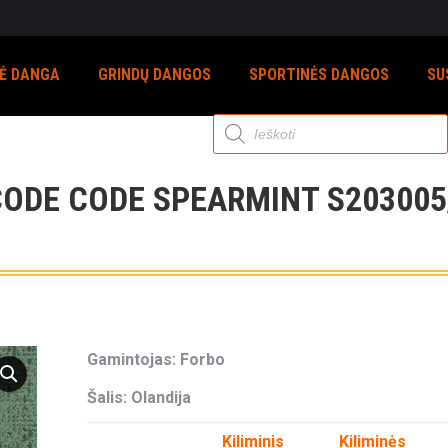
NĖ DANGA
GRINDŲ DANGOS
SPORTINĖS DANGOS
SU
Products
search
CODE CODE SPEARMINT S203005
Gamintojas: Forbo
Šalis: Olandija
Kiliminis
Kiliminės