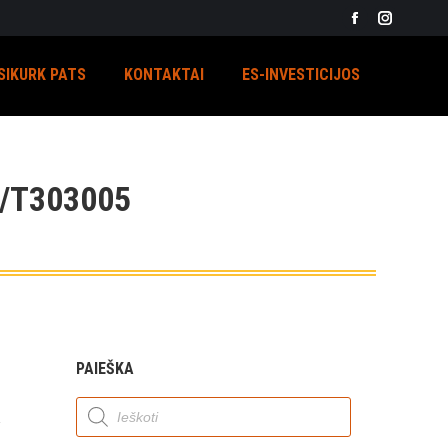
Facebook
Instagra
page
page
SIKURK PATS
KONTAKTAI
ES-INVESTICIJOS
opens
opens
in
in
new
new
window
window
/T303005
PAIEŠKA
Products
search