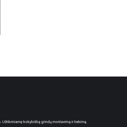
. Užtikriniamę kokybišką grindų montavimą ir tiekimą.