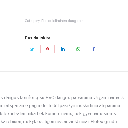
Category:
Flotex kiliminės dangos
Pasidalinkite
Share
Share
Share
Share
Share
on
on
on
on
on
Twitter
Pinterest
LinkedIn
WhatsApp
Facebook
iminės dangos komfortą su PVC dangos patvarumu. Ji gaminama iš
niui atspariame pagrinde, todėl pasižymi išskirtiniu atsparumu
lotex idealiai tinka tiek komercinėms, tiek gyvenamosioms
p biurai, mokyklos, ligoninės ar viešbučiai. Flotex grindų