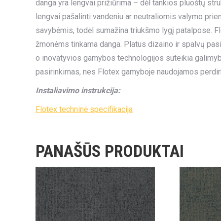
danga yra lengvai prižiūrima – dėl tankios pluoštų str
lengvai pašalinti vandeniu ar neutraliomis valymo pri
savybėmis, todėl sumažina triukšmo lygį patalpose. Flo
žmonėms tinkama danga. Platus dizaino ir spalvų pasirin
o inovatyvios gamybos technologijos suteikia galimybę 
pasirinkimas, nes Flotex gamyboje naudojamos perdir
Instaliavimo instrukcija:
Flotex techninė specifikacija
PANAŠŪS PRODUKTAI