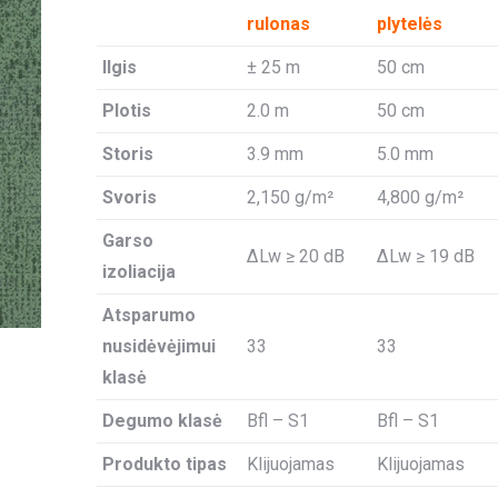
rulonas
plytelės
Ilgis
± 25 m
50 cm
Plotis
2.0 m
50 cm
Storis
3.9 mm
5.0 mm
Svoris
2,150 g/m²
4,800 g/m²
Garso
ΔLw ≥ 20 dB
ΔLw ≥ 19 dB
izoliacija
Atsparumo
nusidėvėjimui
33
33
klasė
Degumo klasė
Bfl – S1
Bfl – S1
Produkto tipas
Klijuojamas
Klijuojamas