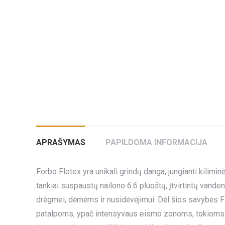
APRAŠYMAS
PAPILDOMA INFORMACIJA
Forbo Flotex yra unikali grindų danga, jungianti kil
tankiai suspaustų nailono 6.6 pluoštų, įtvirtintų vande
drėgmei, dėmėms ir nusidėvėjimui. Dėl šios savybės F
patalpoms, ypač intensyvaus eismo zonoms, tokioms kai