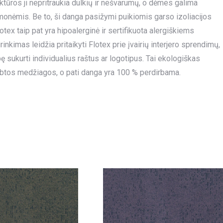
uktūros ji nepritraukia dulkių ir nešvarumų, o dėmes galima
emonėmis. Be to, ši danga pasižymi puikiomis garso izoliacijos
tex taip pat yra hipoalerginė ir sertifikuota alergiškiems
kimas leidžia pritaikyti Flotex prie įvairių interjero sprendimų,
sukurti individualius raštus ar logotipus. Tai ekologiškas
btos medžiagos, o pati danga yra 100 % perdirbama.