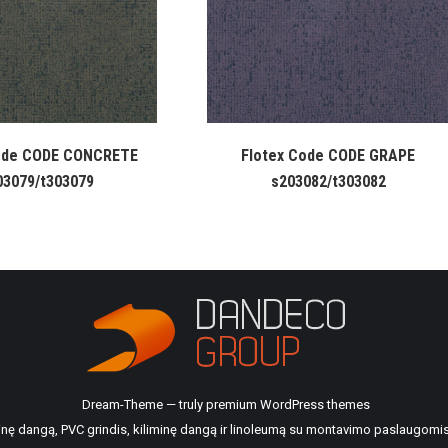
ode CODE CONCRETE
Flotex Code CODE GRAPE
03079/t303079
s203082/t303082
Dream-Theme — truly
premium WordPress themes
ilinę dangą, PVC grindis, kiliminę dangą ir linoleumą su montavimo paslaugomis