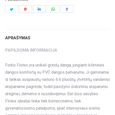
Share
Share
Share
Share
Share
on
on
on
on
on
Twitter
Pinterest
LinkedIn
WhatsApp
Facebook
APRAŠYMAS
PAPILDOMA INFORMACIJA
Forbo Flotex yra unikali grindų danga, jungianti kiliminės
dangos komfortą su PVC dangos patvarumu. Ji gaminama
iš tankiai suspaustų nailono 6.6 pluoštų, įtvirtintų vandeniui
atspariame pagrinde, todėl pasižymi išskirtiniu atsparumu
drėgmei, dėmėms ir nusidėvėjimui. Dėl šios savybės
Flotex idealiai tinka tiek komercinėms, tiek
gyvenamosioms patalpoms, ypač intensyvaus eismo