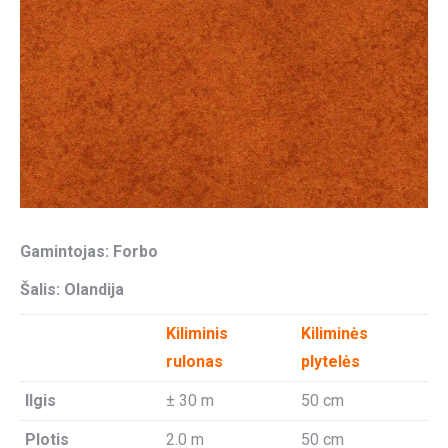
Gamintojas: Forbo
Šalis: Olandija
Kiliminis
Kiliminės
rulonas
plytelės
Ilgis
± 30 m
50 cm
Plotis
2.0 m
50 cm