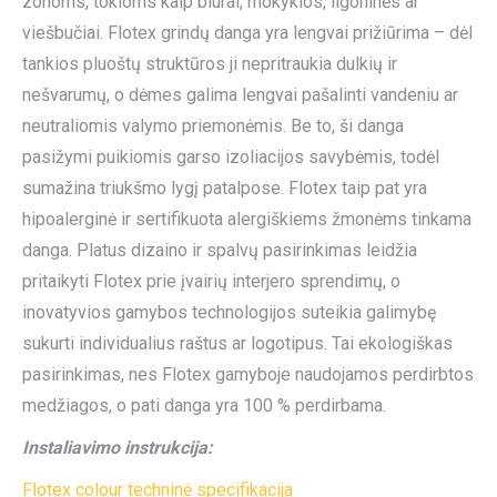
zonoms, tokioms kaip biurai, mokyklos, ligoninės ar
viešbučiai. Flotex grindų danga yra lengvai prižiūrima – dėl
tankios pluoštų struktūros ji nepritraukia dulkių ir
nešvarumų, o dėmes galima lengvai pašalinti vandeniu ar
neutraliomis valymo priemonėmis. Be to, ši danga
pasižymi puikiomis garso izoliacijos savybėmis, todėl
sumažina triukšmo lygį patalpose. Flotex taip pat yra
hipoalerginė ir sertifikuota alergiškiems žmonėms tinkama
danga. Platus dizaino ir spalvų pasirinkimas leidžia
pritaikyti Flotex prie įvairių interjero sprendimų, o
inovatyvios gamybos technologijos suteikia galimybę
sukurti individualius raštus ar logotipus. Tai ekologiškas
pasirinkimas, nes Flotex gamyboje naudojamos perdirbtos
medžiagos, o pati danga yra 100 % perdirbama.
Instaliavimo instrukcija:
Flotex colour techninė specifikacija