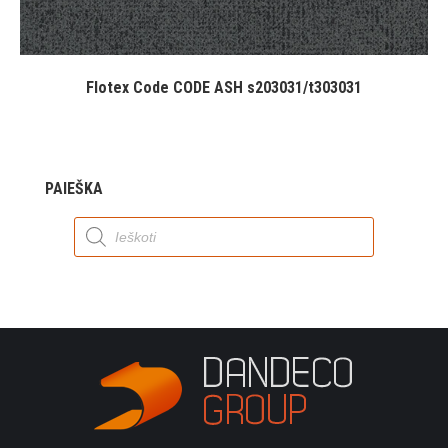
Flotex Code CODE ASH s203031/t303031
PAIEŠKA
Products
search