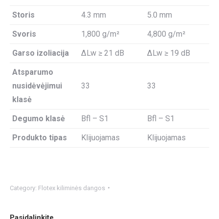
Storis
4.3 mm
5.0 mm
Svoris
1,800 g/m²
4,800 g/m²
Garso izoliacija
ΔLw ≥ 21 dB
ΔLw ≥ 19 dB
Atsparumo
nusidėvėjimui
33
33
klasė
Degumo klasė
Bfl – S1
Bfl – S1
Produkto tipas
Klijuojamas
Klijuojamas
Category:
Flotex kiliminės dangos
Pasidalinkite