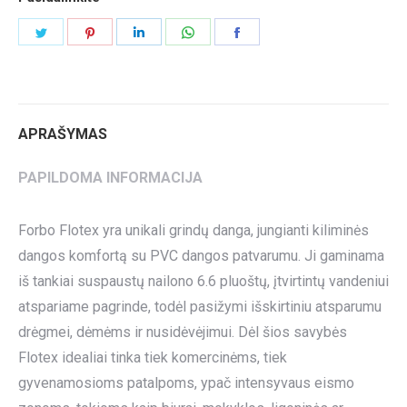
Share
Share
Share
Share
Share
on
on
on
on
on
Twitter
Pinterest
LinkedIn
WhatsApp
Facebook
APRAŠYMAS
PAPILDOMA INFORMACIJA
Forbo Flotex yra unikali grindų danga, jungianti kiliminės
dangos komfortą su PVC dangos patvarumu. Ji gaminama
iš tankiai suspaustų nailono 6.6 pluoštų, įtvirtintų vandeniui
atspariame pagrinde, todėl pasižymi išskirtiniu atsparumu
drėgmei, dėmėms ir nusidėvėjimui. Dėl šios savybės
Flotex idealiai tinka tiek komercinėms, tiek
gyvenamosioms patalpoms, ypač intensyvaus eismo