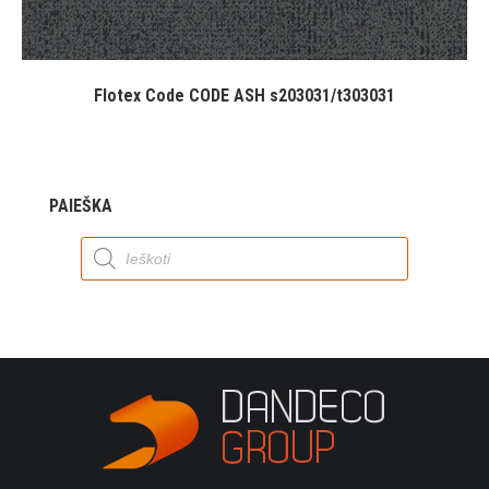
Flotex Code CODE ASH s203031/t303031
PAIEŠKA
Products
search