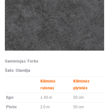
Gamintojas: Forbo
Šalis: Olandija
Kiliminis
Kiliminės
rulonas
plytelės
Ilgis
± 30 m
50 cm
Plotis
2.0 m
50 cm