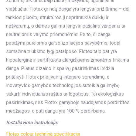
zonoms, tokioms kaip biurai, mokyklos, ligoninės ar
viešbučiai. Flotex grindų danga yra lengvai prižiūrima – dėl
tankios pluoštų struktūros ji nepritraukia dulkių ir
nešvarumų, o dėmes galima lengvai pašalinti vandeniu ar
neutraliomis valymo priemonėmis. Be to, ši danga
pasižymi puikiomis garso izoliacijos savybėmis, todėl
sumažina triukšmo lygį patalpose. Flotex taip pat yra
hipoalerginė ir sertifikuota alergiškiems žmonėms tinkama
danga. Platus dizaino ir spalvų pasirinkimas leidžia
pritaikyti Flotex prie įvairių interjero sprendimų, o
inovatyvios gamybos technologijos suteikia galimybę
sukurti individualius raštus ar logotipus. Tai ekologiškas
pasirinkimas, nes Flotex gamyboje naudojamos perdirbtos
medžiagos, o pati danga yra 100 % perdirbama.
Instaliavimo instrukcija:
Flotex colour techninė specifikacija