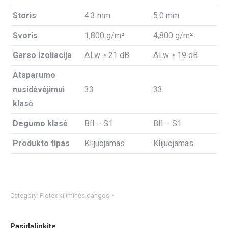
Storis
4.3 mm
5.0 mm
Svoris
1,800 g/m²
4,800 g/m²
Garso izoliacija
ΔLw ≥ 21 dB
ΔLw ≥ 19 dB
Atsparumo
nusidėvėjimui
33
33
klasė
Degumo klasė
Bfl – S1
Bfl – S1
Produkto tipas
Klijuojamas
Klijuojamas
Category:
Flotex kiliminės dangos
Pasidalinkite