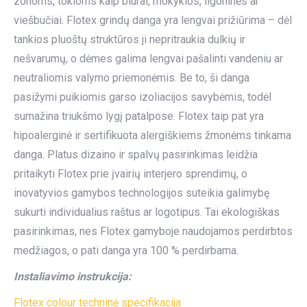
zonoms, tokioms kaip biurai, mokyklos, ligoninės ar
viešbučiai. Flotex grindų danga yra lengvai prižiūrima – dėl
tankios pluoštų struktūros ji nepritraukia dulkių ir
nešvarumų, o dėmes galima lengvai pašalinti vandeniu ar
neutraliomis valymo priemonėmis. Be to, ši danga
pasižymi puikiomis garso izoliacijos savybėmis, todėl
sumažina triukšmo lygį patalpose. Flotex taip pat yra
hipoalerginė ir sertifikuota alergiškiems žmonėms tinkama
danga. Platus dizaino ir spalvų pasirinkimas leidžia
pritaikyti Flotex prie įvairių interjero sprendimų, o
inovatyvios gamybos technologijos suteikia galimybę
sukurti individualius raštus ar logotipus. Tai ekologiškas
pasirinkimas, nes Flotex gamyboje naudojamos perdirbtos
medžiagos, o pati danga yra 100 % perdirbama.
Instaliavimo instrukcija:
Flotex colour techninė specifikacija