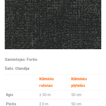
Gamintojas: Forbo
Šalis: Olandija
Kiliminis
Kiliminės
rulonas
plytelės
Ilgis
± 30 m
50 cm
Plotis
2.0 m
50 cm