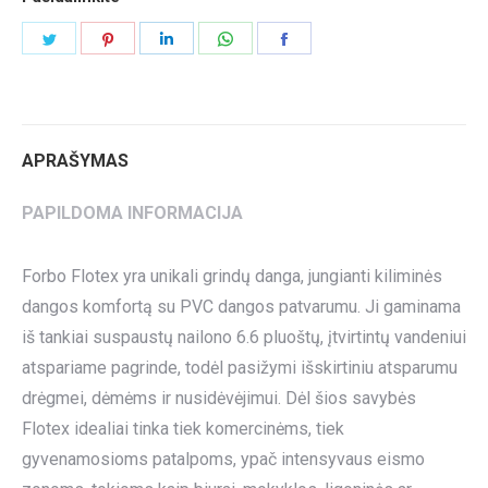
Share
Share
Share
Share
Share
on
on
on
on
on
Twitter
Pinterest
LinkedIn
WhatsApp
Facebook
APRAŠYMAS
PAPILDOMA INFORMACIJA
Forbo Flotex yra unikali grindų danga, jungianti kiliminės
dangos komfortą su PVC dangos patvarumu. Ji gaminama
iš tankiai suspaustų nailono 6.6 pluoštų, įtvirtintų vandeniui
atspariame pagrinde, todėl pasižymi išskirtiniu atsparumu
drėgmei, dėmėms ir nusidėvėjimui. Dėl šios savybės
Flotex idealiai tinka tiek komercinėms, tiek
gyvenamosioms patalpoms, ypač intensyvaus eismo