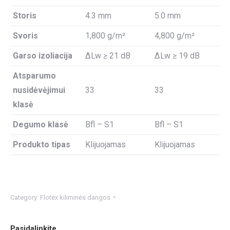
Storis
4.3 mm
5.0 mm
Svoris
1,800 g/m²
4,800 g/m²
Garso izoliacija
ΔLw ≥ 21 dB
ΔLw ≥ 19 dB
Atsparumo
nusidėvėjimui
33
33
klasė
Degumo klasė
Bfl – S1
Bfl – S1
Produkto tipas
Klijuojamas
Klijuojamas
Category:
Flotex kiliminės dangos
Pasidalinkite