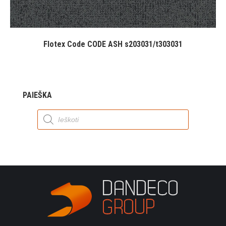
Flotex Code CODE ASH s203031/t303031
PAIEŠKA
Products
search