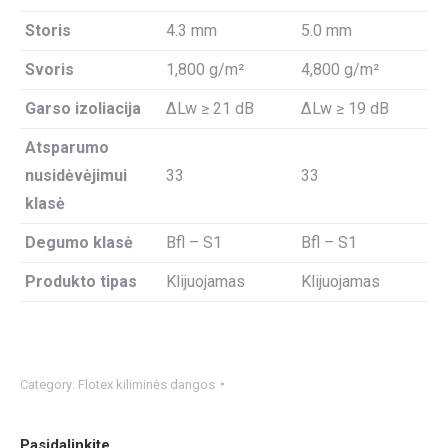
Storis
4.3 mm
5.0 mm
Svoris
1,800 g/m²
4,800 g/m²
Garso izoliacija
ΔLw ≥ 21 dB
ΔLw ≥ 19 dB
Atsparumo
nusidėvėjimui
33
33
klasė
Degumo klasė
Bfl – S1
Bfl – S1
Produkto tipas
Klijuojamas
Klijuojamas
Category:
Flotex kiliminės dangos
Pasidalinkite