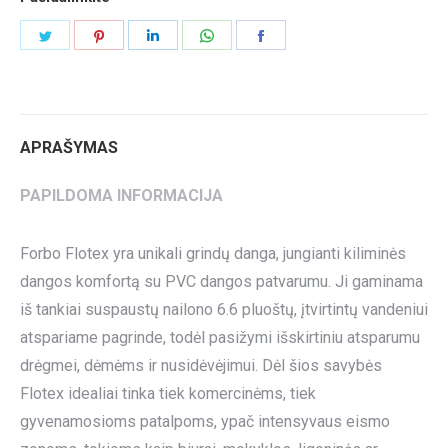
Share
Share
Share
Share
Share
on
on
on
on
on
Twitter
Pinterest
LinkedIn
WhatsApp
Facebook
APRAŠYMAS
PAPILDOMA INFORMACIJA
Forbo Flotex yra unikali grindų danga, jungianti kiliminės
dangos komfortą su PVC dangos patvarumu. Ji gaminama
iš tankiai suspaustų nailono 6.6 pluoštų, įtvirtintų vandeniui
atspariame pagrinde, todėl pasižymi išskirtiniu atsparumu
drėgmei, dėmėms ir nusidėvėjimui. Dėl šios savybės
Flotex idealiai tinka tiek komercinėms, tiek
gyvenamosioms patalpoms, ypač intensyvaus eismo