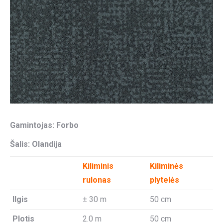
Gamintojas: Forbo
Šalis: Olandija
Kiliminis
Kiliminės
rulonas
plytelės
Ilgis
± 30 m
50 cm
Plotis
2.0 m
50 cm