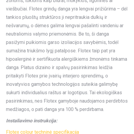
zonoms, tokioms kaip biurai, mokyklos, ligoninės ar
viešbučiai. Flotex grindų danga yra lengvai prižiūrima – dėl
tankios pluoštų struktūros ji nepritraukia dulkių ir
nešvarumų, o dėmes galima lengvai pašalinti vandeniu ar
neutraliomis valymo priemonėmis. Be to, ši danga
pasižymi puikiomis garso izoliacijos savybėmis, todėl
sumažina triukšmo lygį patalpose. Flotex taip pat yra
hipoalerginė ir sertifikuota alergiškiems žmonėms tinkama
danga. Platus dizaino ir spalvų pasirinkimas leidžia
pritaikyti Flotex prie įvairių interjero sprendimų, o
inovatyvios gamybos technologijos suteikia galimybę
sukurti individualius raštus ar logotipus. Tai ekologiškas
pasirinkimas, nes Flotex gamyboje naudojamos perdirbtos
medžiagos, o pati danga yra 100 % perdirbama.
Instaliavimo instrukcija:
Flotex colour techninė specifikacija