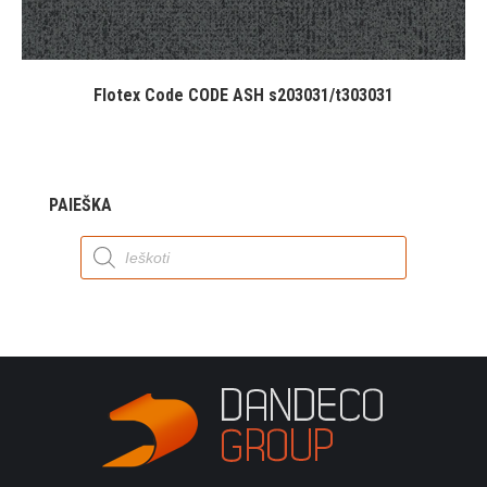
Flotex Code CODE ASH s203031/t303031
PAIEŠKA
Products
search