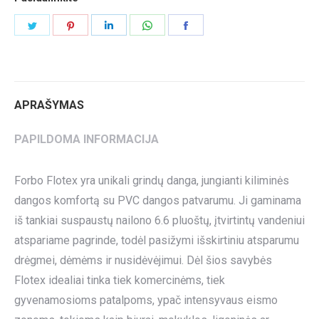
Share
Share
Share
Share
Share
on
on
on
on
on
Twitter
Pinterest
LinkedIn
WhatsApp
Facebook
APRAŠYMAS
PAPILDOMA INFORMACIJA
Forbo Flotex yra unikali grindų danga, jungianti kiliminės
dangos komfortą su PVC dangos patvarumu. Ji gaminama
iš tankiai suspaustų nailono 6.6 pluoštų, įtvirtintų vandeniui
atspariame pagrinde, todėl pasižymi išskirtiniu atsparumu
drėgmei, dėmėms ir nusidėvėjimui. Dėl šios savybės
Flotex idealiai tinka tiek komercinėms, tiek
gyvenamosioms patalpoms, ypač intensyvaus eismo