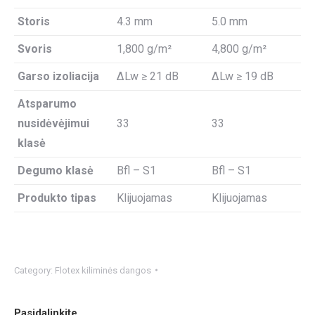
Storis
4.3 mm
5.0 mm
Svoris
1,800 g/m²
4,800 g/m²
Garso izoliacija
ΔLw ≥ 21 dB
ΔLw ≥ 19 dB
Atsparumo
nusidėvėjimui
33
33
klasė
Degumo klasė
Bfl – S1
Bfl – S1
Produkto tipas
Klijuojamas
Klijuojamas
Category:
Flotex kiliminės dangos
Pasidalinkite