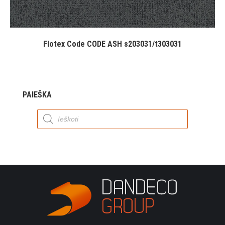
Flotex Code CODE ASH s203031/t303031
PAIEŠKA
Products
search