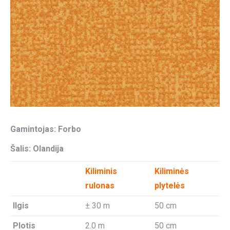
Gamintojas: Forbo
Šalis: Olandija
Kiliminis
Kiliminės
rulonas
plytelės
Ilgis
± 30 m
50 cm
Plotis
2.0 m
50 cm