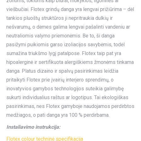
zonoms, tokioms kaip biurai, mokyklos, ligoninės ar
viešbučiai. Flotex grindų danga yra lengvai prižiūrima – dėl
tankios pluoštų struktūros ji nepritraukia dulkių ir
nešvarumų, o dėmes galima lengvai pašalinti vandeniu ar
neutraliomis valymo priemonėmis. Be to, ši danga
pasižymi puikiomis garso izoliacijos savybėmis, todėl
sumažina triukšmo lygį patalpose. Flotex taip pat yra
hipoalerginė ir sertifikuota alergiškiems žmonėms tinkama
danga. Platus dizaino ir spalvų pasirinkimas leidžia
pritaikyti Flotex prie įvairių interjero sprendimų, o
inovatyvios gamybos technologijos suteikia galimybę
sukurti individualius raštus ar logotipus. Tai ekologiškas
pasirinkimas, nes Flotex gamyboje naudojamos perdirbtos
medžiagos, o pati danga yra 100 % perdirbama.
Instaliavimo instrukcija:
Flotex colour techninė specifikacija