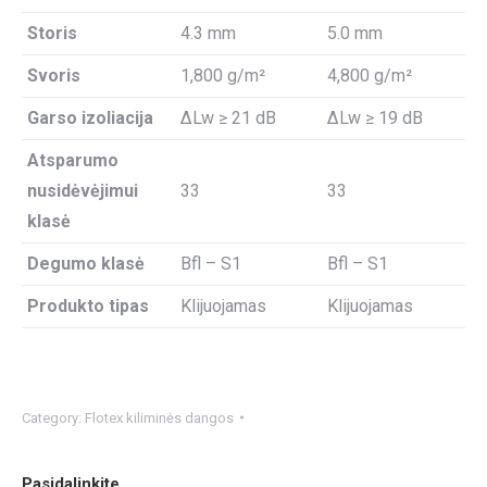
Storis
4.3 mm
5.0 mm
Svoris
1,800 g/m²
4,800 g/m²
Garso izoliacija
ΔLw ≥ 21 dB
ΔLw ≥ 19 dB
Atsparumo
nusidėvėjimui
33
33
klasė
Degumo klasė
Bfl – S1
Bfl – S1
Produkto tipas
Klijuojamas
Klijuojamas
Category:
Flotex kiliminės dangos
Pasidalinkite