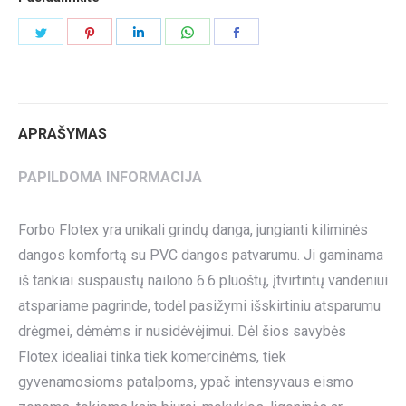
Share
Share
Share
Share
Share
on
on
on
on
on
Twitter
Pinterest
LinkedIn
WhatsApp
Facebook
APRAŠYMAS
PAPILDOMA INFORMACIJA
Forbo Flotex yra unikali grindų danga, jungianti kiliminės
dangos komfortą su PVC dangos patvarumu. Ji gaminama
iš tankiai suspaustų nailono 6.6 pluoštų, įtvirtintų vandeniui
atspariame pagrinde, todėl pasižymi išskirtiniu atsparumu
drėgmei, dėmėms ir nusidėvėjimui. Dėl šios savybės
Flotex idealiai tinka tiek komercinėms, tiek
gyvenamosioms patalpoms, ypač intensyvaus eismo