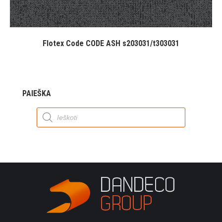
Flotex Code CODE ASH s203031/t303031
PAIEŠKA
Products
search