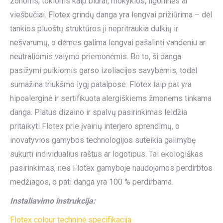
zonoms, tokioms kaip biurai, mokyklos, ligoninės ar
viešbučiai. Flotex grindų danga yra lengvai prižiūrima – dėl
tankios pluoštų struktūros ji nepritraukia dulkių ir
nešvarumų, o dėmes galima lengvai pašalinti vandeniu ar
neutraliomis valymo priemonėmis. Be to, ši danga
pasižymi puikiomis garso izoliacijos savybėmis, todėl
sumažina triukšmo lygį patalpose. Flotex taip pat yra
hipoalerginė ir sertifikuota alergiškiems žmonėms tinkama
danga. Platus dizaino ir spalvų pasirinkimas leidžia
pritaikyti Flotex prie įvairių interjero sprendimų, o
inovatyvios gamybos technologijos suteikia galimybę
sukurti individualius raštus ar logotipus. Tai ekologiškas
pasirinkimas, nes Flotex gamyboje naudojamos perdirbtos
medžiagos, o pati danga yra 100 % perdirbama.
Instaliavimo instrukcija:
Flotex colour techninė specifikacija