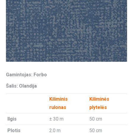
Gamintojas: Forbo
Šalis: Olandija
Kiliminis
Kiliminės
rulonas
plytelės
Ilgis
± 30 m
50 cm
Plotis
2.0 m
50 cm