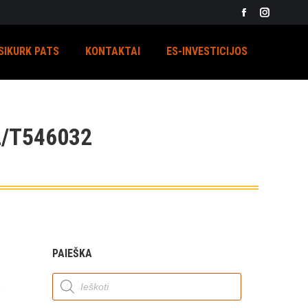
Facebook
Instagra
page
page
SIKURK PATS
KONTAKTAI
ES-INVESTICIJOS
opens
opens
in
in
new
new
window
window
/T546032
PAIEŠKA
Products
search