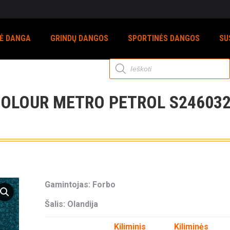
NĖ DANGA
GRINDŲ DANGOS
SPORTINĖS DANGOS
SU
Products
search
COLOUR METRO PETROL S246032
Gamintojas: Forbo
Šalis: Olandija
Kiliminis
Kiliminės