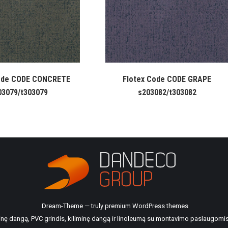
ode CODE CONCRETE
Flotex Code CODE GRAPE
03079/t303079
s203082/t303082
Dream-Theme — truly
premium WordPress themes
ilinę dangą, PVC grindis, kiliminę dangą ir linoleumą su montavimo paslaugomis