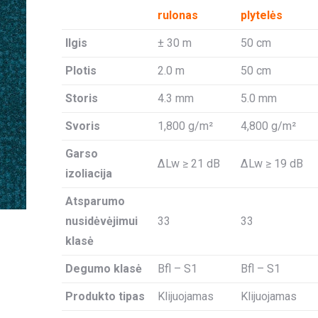
rulonas
plytelės
Ilgis
± 30 m
50 cm
Plotis
2.0 m
50 cm
Storis
4.3 mm
5.0 mm
Svoris
1,800 g/m²
4,800 g/m²
Garso
ΔLw ≥ 21 dB
ΔLw ≥ 19 dB
izoliacija
Atsparumo
nusidėvėjimui
33
33
klasė
Degumo klasė
Bfl – S1
Bfl – S1
Produkto tipas
Klijuojamas
Klijuojamas