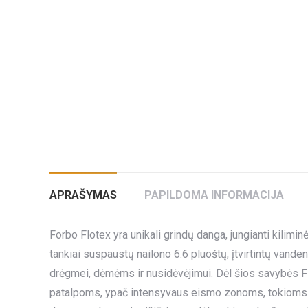
APRAŠYMAS
PAPILDOMA INFORMACIJA
Forbo Flotex yra unikali grindų danga, jungianti kil
tankiai suspaustų nailono 6.6 pluoštų, įtvirtintų vande
drėgmei, dėmėms ir nusidėvėjimui. Dėl šios savybės F
patalpoms, ypač intensyvaus eismo zonoms, tokioms kai