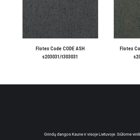
Flotex Code CODE ASH
Flotex C
s203031/t303031
s2
Grindų dangos Kaune ir visoje Lietuvoje. Siūlome vin