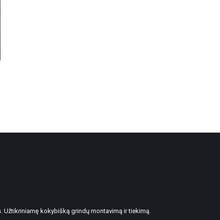
. Užtikriniamę kokybišką grindų montavimą ir tiekimą.