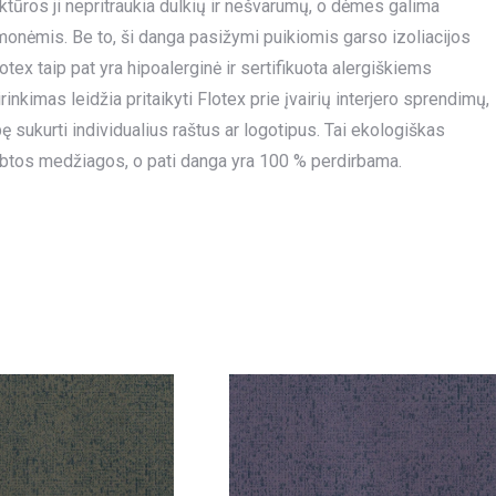
uktūros ji nepritraukia dulkių ir nešvarumų, o dėmes galima
emonėmis. Be to, ši danga pasižymi puikiomis garso izoliacijos
tex taip pat yra hipoalerginė ir sertifikuota alergiškiems
kimas leidžia pritaikyti Flotex prie įvairių interjero sprendimų,
sukurti individualius raštus ar logotipus. Tai ekologiškas
btos medžiagos, o pati danga yra 100 % perdirbama.