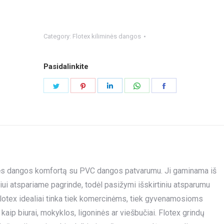
Category:
Flotex kiliminės dangos
Pasidalinkite
Share
Share
Share
Share
Share
on
on
on
on
on
Twitter
Pinterest
LinkedIn
WhatsApp
Facebook
iminės dangos komfortą su PVC dangos patvarumu. Ji gaminama iš
niui atspariame pagrinde, todėl pasižymi išskirtiniu atsparumu
lotex idealiai tinka tiek komercinėms, tiek gyvenamosioms
p biurai, mokyklos, ligoninės ar viešbučiai. Flotex grindų