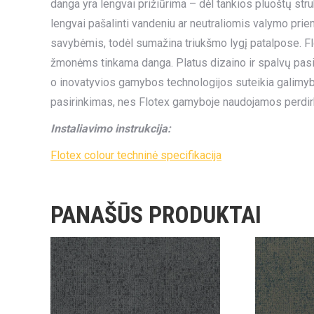
danga yra lengvai prižiūrima – dėl tankios pluoštų str
lengvai pašalinti vandeniu ar neutraliomis valymo pri
savybėmis, todėl sumažina triukšmo lygį patalpose. Flo
žmonėms tinkama danga. Platus dizaino ir spalvų pasirin
o inovatyvios gamybos technologijos suteikia galimybę 
pasirinkimas, nes Flotex gamyboje naudojamos perdir
Instaliavimo instrukcija:
Flotex colour techninė specifikacija
PANAŠŪS PRODUKTAI