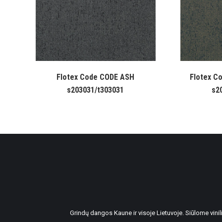
Flotex Code CODE ASH
Flotex C
s203031/t303031
s2
Grindų dangos Kaune ir visoje Lietuvoje. Siūlome vin