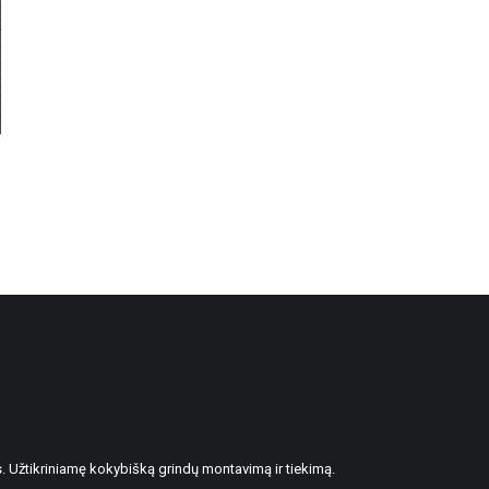
. Užtikriniamę kokybišką grindų montavimą ir tiekimą.