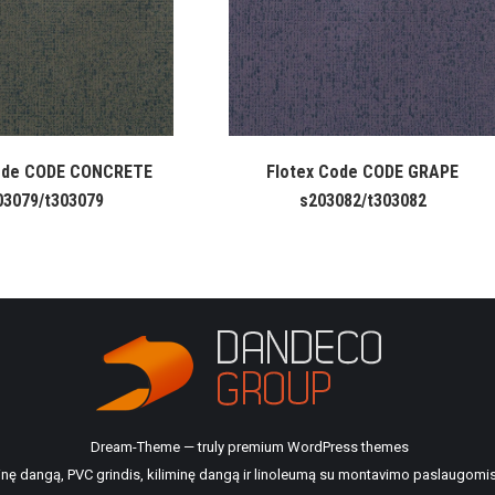
ode CODE CONCRETE
Flotex Code CODE GRAPE
03079/t303079
s203082/t303082
Dream-Theme — truly
premium WordPress themes
ilinę dangą, PVC grindis, kiliminę dangą ir linoleumą su montavimo paslaugomis