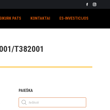
Facebook
Instagra
page
page
SIKURK PATS
KONTAKTAI
ES-INVESTICIJOS
opens
opens
in
in
new
new
window
window
001/T382001
PAIEŠKA
Products
search