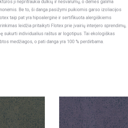
uktūros ji nepritraukia dulkių ir nešvarumų, o dėmes galima
emonėmis. Be to, ši danga pasižymi puikiomis garso izoliacijos
tex taip pat yra hipoalerginė ir sertifikuota alergiškiems
kimas leidžia pritaikyti Flotex prie įvairių interjero sprendimų,
sukurti individualius raštus ar logotipus. Tai ekologiškas
btos medžiagos, o pati danga yra 100 % perdirbama.