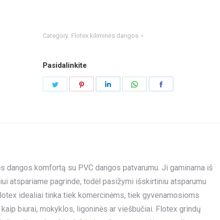
Category:
Flotex kiliminės dangos
Pasidalinkite
Share
Share
Share
Share
Share
on
on
on
on
on
Twitter
Pinterest
LinkedIn
WhatsApp
Facebook
iminės dangos komfortą su PVC dangos patvarumu. Ji gaminama iš
niui atspariame pagrinde, todėl pasižymi išskirtiniu atsparumu
lotex idealiai tinka tiek komercinėms, tiek gyvenamosioms
p biurai, mokyklos, ligoninės ar viešbučiai. Flotex grindų