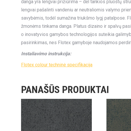
danga yra lengvai prižiūrima – dėl tankios pluoštų str
lengvai pašalinti vandeniu ar neutraliomis valymo pri
savybėmis, todėl sumažina triukšmo lygį patalpose. Flo
žmonėms tinkama danga. Platus dizaino ir spalvų pasirin
o inovatyvios gamybos technologijos suteikia galimybę 
pasirinkimas, nes Flotex gamyboje naudojamos perdir
Instaliavimo instrukcija:
Flotex colour techninė specifikacija
PANAŠŪS PRODUKTAI