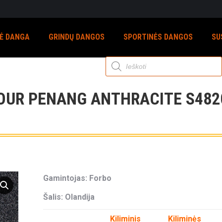
NĖ DANGA
GRINDŲ DANGOS
SPORTINĖS DANGOS
SU
Products
search
OUR PENANG ANTHRACITE S482
Gamintojas: Forbo
Šalis: Olandija
Kiliminis
Kiliminės