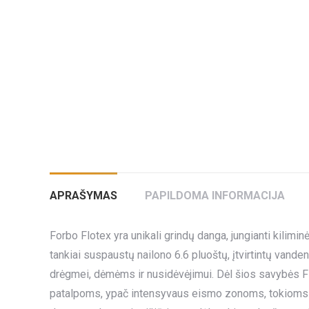
APRAŠYMAS
PAPILDOMA INFORMACIJA
Forbo Flotex yra unikali grindų danga, jungianti kil
tankiai suspaustų nailono 6.6 pluoštų, įtvirtintų vande
drėgmei, dėmėms ir nusidėvėjimui. Dėl šios savybės F
patalpoms, ypač intensyvaus eismo zonoms, tokioms kai