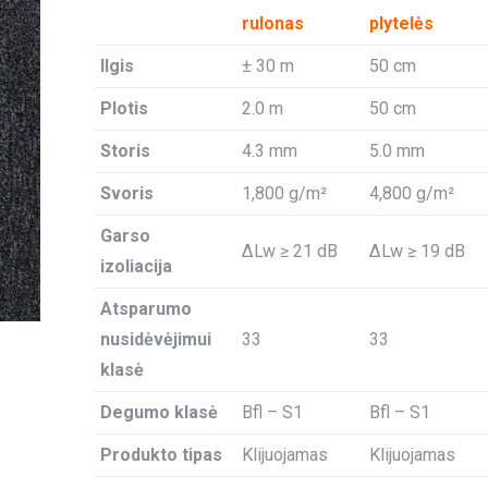
rulonas
plytelės
Ilgis
± 30 m
50 cm
Plotis
2.0 m
50 cm
Storis
4.3 mm
5.0 mm
Svoris
1,800 g/m²
4,800 g/m²
Garso
ΔLw ≥ 21 dB
ΔLw ≥ 19 dB
izoliacija
Atsparumo
nusidėvėjimui
33
33
klasė
Degumo klasė
Bfl – S1
Bfl – S1
Produkto tipas
Klijuojamas
Klijuojamas