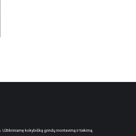
. Užtikriniamę kokybišką grindų montavimą ir tiekimą.