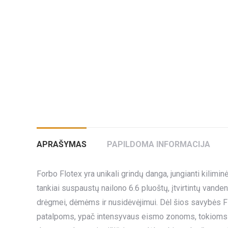
APRAŠYMAS
PAPILDOMA INFORMACIJA
Forbo Flotex yra unikali grindų danga, jungianti kil
tankiai suspaustų nailono 6.6 pluoštų, įtvirtintų vande
drėgmei, dėmėms ir nusidėvėjimui. Dėl šios savybės F
patalpoms, ypač intensyvaus eismo zonoms, tokioms kai