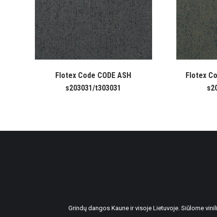
Flotex Code CODE ASH
Flotex C
s203031/t303031
s2
Grindų dangos Kaune ir visoje Lietuvoje. Siūlome vin