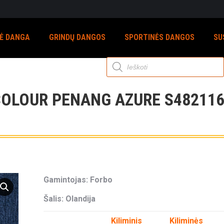
NĖ DANGA
GRINDŲ DANGOS
SPORTINĖS DANGOS
SU
Products
search
COLOUR PENANG AZURE S482116
Gamintojas: Forbo
Šalis: Olandija
Kiliminis
Kiliminės