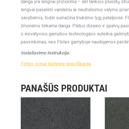
danga yra lengvai prižiūrima – dėl tankios pluoštų str
lengvai pašalinti vandeniu ar neutraliomis valymo pri
savybėmis, todėl sumažina triukšmo lygį patalpose. Flo
žmonėms tinkama danga. Platus dizaino ir spalvų pasirin
o inovatyvios gamybos technologijos suteikia galimybę 
pasirinkimas, nes Flotex gamyboje naudojamos perdir
Instaliavimo instrukcija:
Flotex colour techninė specifikacija
PANAŠŪS PRODUKTAI