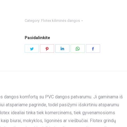
Category:
Flotex kiliminės dangos
Pasidalinkite
Share
Share
Share
Share
Share
on
on
on
on
on
Twitter
Pinterest
LinkedIn
WhatsApp
Facebook
iminės dangos komfortą su PVC dangos patvarumu. Ji gaminama iš
niui atspariame pagrinde, todėl pasižymi išskirtiniu atsparumu
lotex idealiai tinka tiek komercinėms, tiek gyvenamosioms
p biurai, mokyklos, ligoninės ar viešbučiai. Flotex grindų