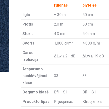
rulonas
plytelės
Ilgis
± 30 m
50 cm
Plotis
2.0 m
50 cm
Storis
4.3 mm
5.0 mm
Svoris
1,800 g/m²
4,800 g/m²
Garso
ΔLw ≥ 21 dB
ΔLw ≥ 19 dB
izoliacija
Atsparumo
nusidėvėjimui
33
33
klasė
Degumo klasė
Bfl – S1
Bfl – S1
Produkto tipas
Klijuojamas
Klijuojamas