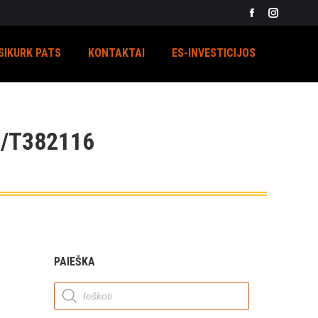
Facebook
Instagra
page
page
SIKURK PATS
KONTAKTAI
ES-INVESTICIJOS
opens
opens
in
in
new
new
window
window
/T382116
PAIEŠKA
Products
search