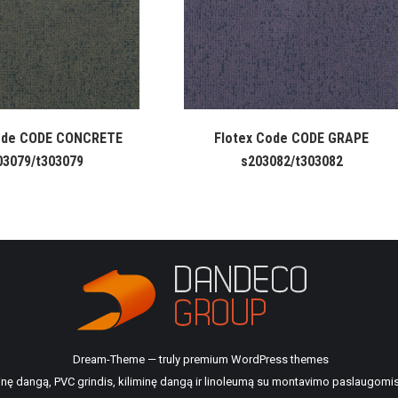
ode CODE CONCRETE
Flotex Code CODE GRAPE
03079/t303079
s203082/t303082
Dream-Theme — truly
premium WordPress themes
ilinę dangą, PVC grindis, kiliminę dangą ir linoleumą su montavimo paslaugomis