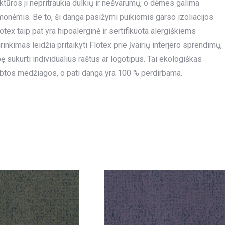
uktūros ji nepritraukia dulkių ir nešvarumų, o dėmes galima
emonėmis. Be to, ši danga pasižymi puikiomis garso izoliacijos
tex taip pat yra hipoalerginė ir sertifikuota alergiškiems
kimas leidžia pritaikyti Flotex prie įvairių interjero sprendimų,
sukurti individualius raštus ar logotipus. Tai ekologiškas
btos medžiagos, o pati danga yra 100 % perdirbama.