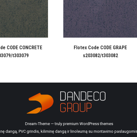
ode CODE CONCRETE
Flotex Code CODE GRAPE
03079/t303079
s203082/t303082
Dream-Theme — truly
premium WordPress themes
ilinę dangą, PVC grindis, kiliminę dangą ir linoleumą su montavimo paslaugomis