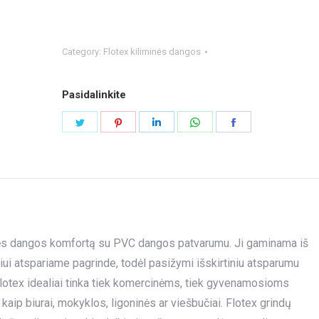
Category:
Flotex kiliminės dangos
Pasidalinkite
Share
Share
Share
Share
Share
on
on
on
on
on
Twitter
Pinterest
LinkedIn
WhatsApp
Facebook
iminės dangos komfortą su PVC dangos patvarumu. Ji gaminama iš
niui atspariame pagrinde, todėl pasižymi išskirtiniu atsparumu
lotex idealiai tinka tiek komercinėms, tiek gyvenamosioms
p biurai, mokyklos, ligoninės ar viešbučiai. Flotex grindų