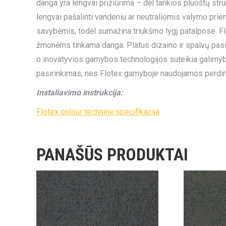
danga yra lengvai prižiūrima – dėl tankios pluoštų str
lengvai pašalinti vandeniu ar neutraliomis valymo pri
savybėmis, todėl sumažina triukšmo lygį patalpose. Flo
žmonėms tinkama danga. Platus dizaino ir spalvų pasirin
o inovatyvios gamybos technologijos suteikia galimybę 
pasirinkimas, nes Flotex gamyboje naudojamos perdir
Instaliavimo instrukcija:
Flotex colour techninė specifikacija
PANAŠŪS PRODUKTAI