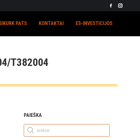
Facebook
Instagra
page
page
SIKURK PATS
KONTAKTAI
ES-INVESTICIJOS
opens
opens
in
in
new
new
window
window
4/T382004
PAIEŠKA
Products
search