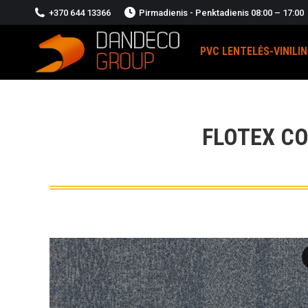
+370 644 13366
Pirmadienis - Penktadienis 08:00 – 17:00
PVC LENTELĖS-VINILI
FLOTEX C