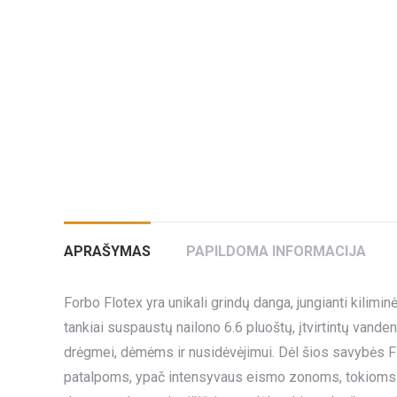
APRAŠYMAS
PAPILDOMA INFORMACIJA
Forbo Flotex yra unikali grindų danga, jungianti kil
tankiai suspaustų nailono 6.6 pluoštų, įtvirtintų vande
drėgmei, dėmėms ir nusidėvėjimui. Dėl šios savybės F
patalpoms, ypač intensyvaus eismo zonoms, tokioms kai