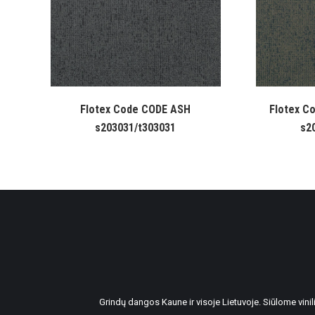
Flotex Code CODE ASH
Flotex C
s203031/t303031
s2
Grindų dangos Kaune ir visoje Lietuvoje. Siūlome vin