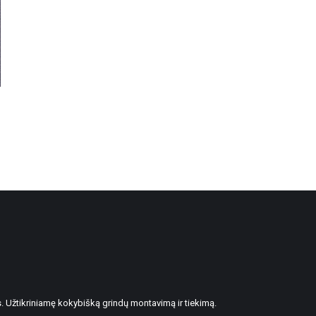
. Užtikriniamę kokybišką grindų montavimą ir tiekimą.