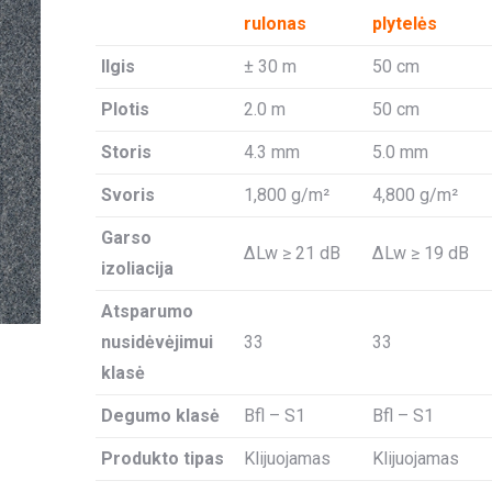
rulonas
plytelės
Ilgis
± 30 m
50 cm
Plotis
2.0 m
50 cm
Storis
4.3 mm
5.0 mm
Svoris
1,800 g/m²
4,800 g/m²
Garso
ΔLw ≥ 21 dB
ΔLw ≥ 19 dB
izoliacija
Atsparumo
nusidėvėjimui
33
33
klasė
Degumo klasė
Bfl – S1
Bfl – S1
Produkto tipas
Klijuojamas
Klijuojamas