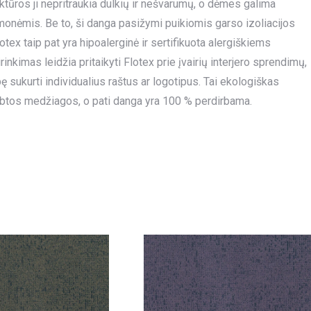
uktūros ji nepritraukia dulkių ir nešvarumų, o dėmes galima
emonėmis. Be to, ši danga pasižymi puikiomis garso izoliacijos
tex taip pat yra hipoalerginė ir sertifikuota alergiškiems
kimas leidžia pritaikyti Flotex prie įvairių interjero sprendimų,
sukurti individualius raštus ar logotipus. Tai ekologiškas
btos medžiagos, o pati danga yra 100 % perdirbama.