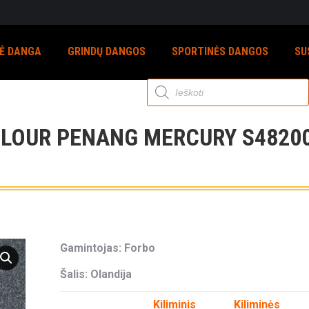
NĖ DANGA
GRINDŲ DANGOS
SPORTINĖS DANGOS
SU
Products
search
OLOUR PENANG MERCURY S48200
Gamintojas: Forbo
Šalis: Olandija
Kiliminis
Kiliminės