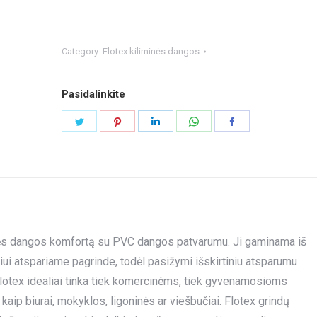
Category:
Flotex kiliminės dangos
Pasidalinkite
Share
Share
Share
Share
Share
on
on
on
on
on
Twitter
Pinterest
LinkedIn
WhatsApp
Facebook
iminės dangos komfortą su PVC dangos patvarumu. Ji gaminama iš
niui atspariame pagrinde, todėl pasižymi išskirtiniu atsparumu
lotex idealiai tinka tiek komercinėms, tiek gyvenamosioms
p biurai, mokyklos, ligoninės ar viešbučiai. Flotex grindų