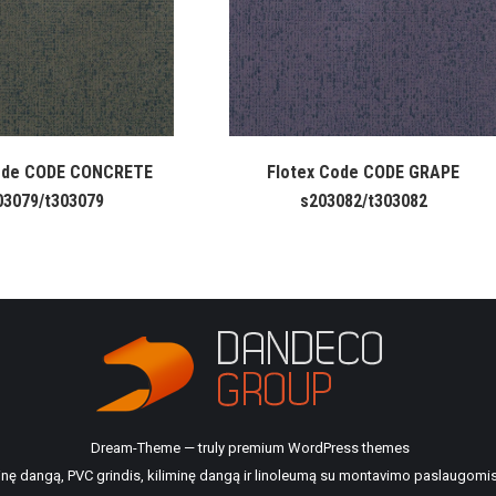
ode CODE CONCRETE
Flotex Code CODE GRAPE
03079/t303079
s203082/t303082
Dream-Theme — truly
premium WordPress themes
ilinę dangą, PVC grindis, kiliminę dangą ir linoleumą su montavimo paslaugomis