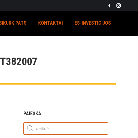
Facebook
Instagra
page
page
SIKURK PATS
KONTAKTAI
ES-INVESTICIJOS
opens
opens
in
in
new
new
window
window
/T382007
PAIEŠKA
Products
search