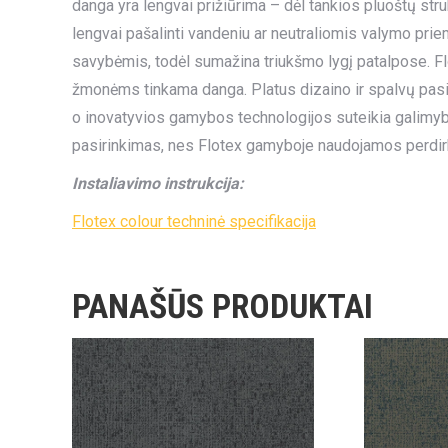
danga yra lengvai prižiūrima – dėl tankios pluoštų str
lengvai pašalinti vandeniu ar neutraliomis valymo pri
savybėmis, todėl sumažina triukšmo lygį patalpose. Flo
žmonėms tinkama danga. Platus dizaino ir spalvų pasirin
o inovatyvios gamybos technologijos suteikia galimybę 
pasirinkimas, nes Flotex gamyboje naudojamos perdir
Instaliavimo instrukcija:
Flotex colour techninė specifikacija
PANAŠŪS PRODUKTAI