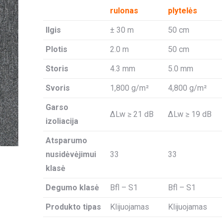
rulonas
plytelės
Ilgis
± 30 m
50 cm
Plotis
2.0 m
50 cm
Storis
4.3 mm
5.0 mm
Svoris
1,800 g/m²
4,800 g/m²
Garso
ΔLw ≥ 21 dB
ΔLw ≥ 19 dB
izoliacija
Atsparumo
nusidėvėjimui
33
33
klasė
Degumo klasė
Bfl – S1
Bfl – S1
Produkto tipas
Klijuojamas
Klijuojamas