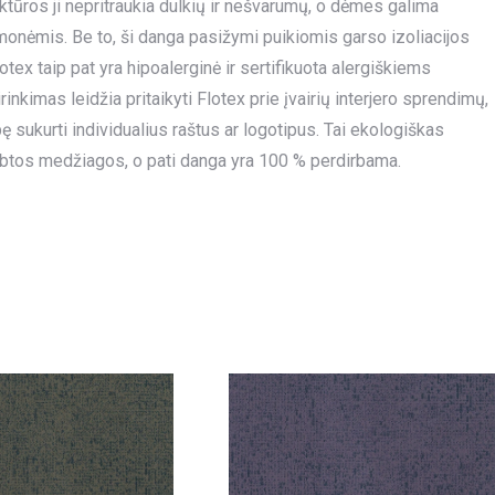
uktūros ji nepritraukia dulkių ir nešvarumų, o dėmes galima
emonėmis. Be to, ši danga pasižymi puikiomis garso izoliacijos
tex taip pat yra hipoalerginė ir sertifikuota alergiškiems
kimas leidžia pritaikyti Flotex prie įvairių interjero sprendimų,
sukurti individualius raštus ar logotipus. Tai ekologiškas
btos medžiagos, o pati danga yra 100 % perdirbama.