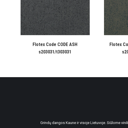
Flotex Code CODE ASH
Flotex C
s203031/t303031
s2
Grindų dangos Kaune ir visoje Lietuvoje. Siūlome vin