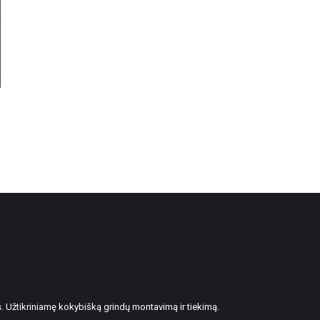
. Užtikriniamę kokybišką grindų montavimą ir tiekimą.