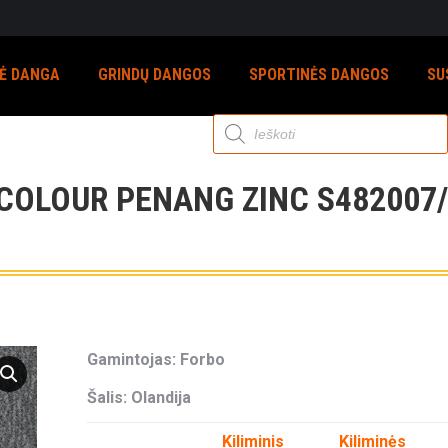
NĖ DANGA
GRINDŲ DANGOS
SPORTINĖS DANGOS
SU
Products
search
COLOUR PENANG ZINC S482007
Gamintojas: Forbo
Šalis: Olandija
Kiliminis
Kiliminės