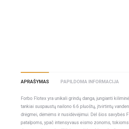
APRAŠYMAS
PAPILDOMA INFORMACIJA
Forbo Flotex yra unikali grindų danga, jungianti kil
tankiai suspaustų nailono 6.6 pluoštų, įtvirtintų vande
drėgmei, dėmėms ir nusidėvėjimui. Dėl šios savybės F
patalpoms, ypač intensyvaus eismo zonoms, tokioms kai