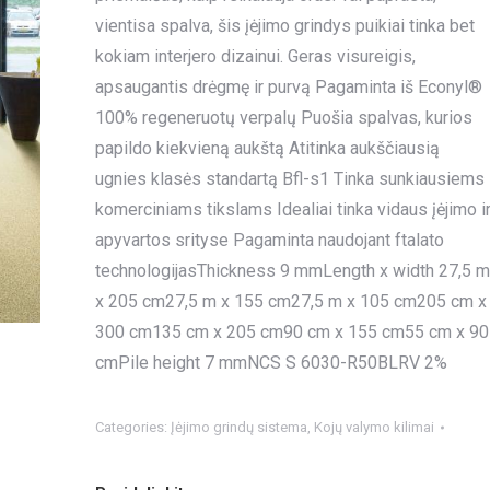
vientisa spalva, šis įėjimo grindys puikiai tinka bet
kokiam interjero dizainui. Geras visureigis,
apsaugantis drėgmę ir purvą Pagaminta iš Econyl®
100% regeneruotų verpalų Puošia spalvas, kurios
papildo kiekvieną aukštą Atitinka aukščiausią
ugnies klasės standartą Bfl-s1 Tinka sunkiausiems
komerciniams tikslams Idealiai tinka vidaus įėjimo i
apyvartos srityse Pagaminta naudojant ftalato
technologijasThickness 9 mmLength x width 27,5 m
x 205 cm27,5 m x 155 cm27,5 m x 105 cm205 cm x
300 cm135 cm x 205 cm90 cm x 155 cm55 cm x 90
cmPile height 7 mmNCS S 6030-R50BLRV 2%
Categories:
Įėjimo grindų sistema
,
Kojų valymo kilimai