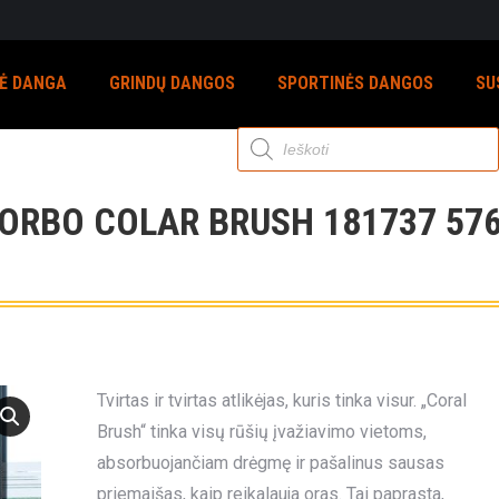
NĖ DANGA
GRINDŲ DANGOS
SPORTINĖS DANGOS
SU
Products
search
ORBO COLAR BRUSH 181737 57
Tvirtas ir tvirtas atlikėjas, kuris tinka visur. „Coral
Brush“ tinka visų rūšių įvažiavimo vietoms,
absorbuojančiam drėgmę ir pašalinus sausas
priemaišas, kaip reikalauja oras. Tai paprasta,