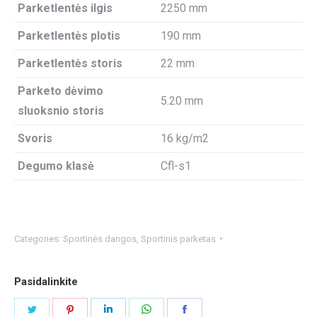
Parketlentės ilgis
2250 mm
Parketlentės plotis
190 mm
Parketlentės storis
22 mm
Parketo
dėvimo
5.20 mm
sluoksnio storis
Svoris
16 kg/m2
Degumo klasė
Cfl-s1
Categories:
Sportinės dangos
,
Sportinis parketas
Pasidalinkite
Share
Share
Share
Share
Share