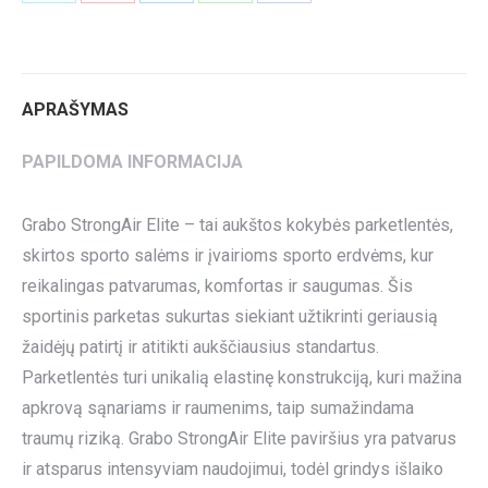
on
on
on
on
on
Twitter
Pinterest
LinkedIn
WhatsApp
Facebook
APRAŠYMAS
PAPILDOMA INFORMACIJA
Grabo StrongAir Elite – tai aukštos kokybės parketlentės,
skirtos sporto salėms ir įvairioms sporto erdvėms, kur
reikalingas patvarumas, komfortas ir saugumas. Šis
sportinis parketas sukurtas siekiant užtikrinti geriausią
žaidėjų patirtį ir atitikti aukščiausius standartus.
Parketlentės turi unikalią elastinę konstrukciją, kuri mažina
apkrovą sąnariams ir raumenims, taip sumažindama
traumų riziką. Grabo StrongAir Elite paviršius yra patvarus
ir atsparus intensyviam naudojimui, todėl grindys išlaiko