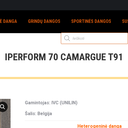
NĖ DANGA
GRINDŲ DANGOS
SPORTINĖS DANGOS
SU
Products
search
IPERFORM 70 CAMARGUE T91
Gamintojas: IVC (UNILIN)
Šalis: Belgija
Heterogeninė danga