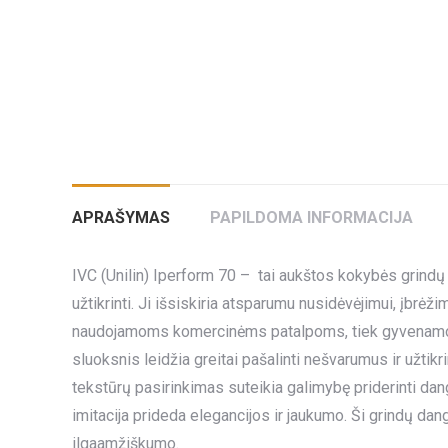
APRAŠYMAS
PAPILDOMA INFORMACIJA
IVC (Unilin) Iperform 70 – tai aukštos kokybės grindų
užtikrinti. Ji išsiskiria atsparumu nusidėvėjimui, įbrėž
naudojamoms komercinėms patalpoms, tiek gyvenamos
sluoksnis leidžia greitai pašalinti nešvarumus ir užtikr
tekstūrų pasirinkimas suteikia galimybę priderinti dang
imitacija prideda elegancijos ir jaukumo. Ši grindų dang
ilgaamžiškumo.