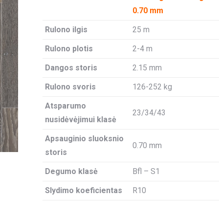
0.70 mm
Rulono ilgis
25 m
Rulono plotis
2-4 m
Dangos storis
2.15 mm
Rulono svoris
126-252 kg
Atsparumo
23/34/43
nusidėvėjimui klasė
Apsauginio sluoksnio
0.70 mm
storis
Degumo klasė
Bfl – S1
Slydimo koeficientas
R10