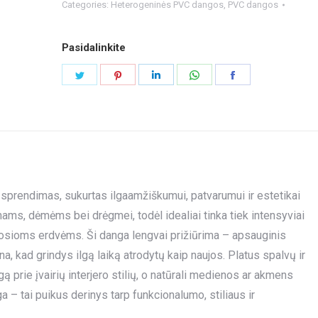
Categories:
Heterogeninės PVC dangos
,
PVC dangos
Pasidalinkite
Share
Share
Share
Share
Share
on
on
on
on
on
Twitter
Pinterest
LinkedIn
WhatsApp
Facebook
 sprendimas, sukurtas ilgaamžiškumui, patvarumui ir estetikai
imams, dėmėms bei drėgmei, todėl idealiai tinka tiek intensyviai
ioms erdvėms. Ši danga lengvai prižiūrima – apsauginis
ina, kad grindys ilgą laiką atrodytų kaip naujos. Platus spalvų ir
ą prie įvairių interjero stilių, o natūrali medienos ar akmens
a – tai puikus derinys tarp funkcionalumo, stiliaus ir