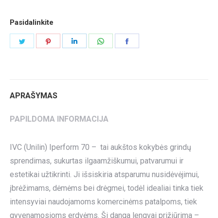
Pasidalinkite
Share
Share
Share
Share
Share
on
on
on
on
on
Twitter
Pinterest
LinkedIn
WhatsApp
Facebook
APRAŠYMAS
PAPILDOMA INFORMACIJA
IVC (Unilin) Iperform 70 – tai aukštos kokybės grindų
sprendimas, sukurtas ilgaamžiškumui, patvarumui ir
estetikai užtikrinti. Ji išsiskiria atsparumu nusidėvėjimui,
įbrėžimams, dėmėms bei drėgmei, todėl idealiai tinka tiek
intensyviai naudojamoms komercinėms patalpoms, tiek
gyvenamosioms erdvėms. Ši danga lengvai prižiūrima –