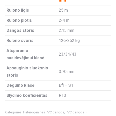
mm
Rulono ilgis
25 m
Rulono plotis
2-4 m
Dangos storis
2.15 mm
Rulono svoris
126-252 kg
Atsparumo
23/34/43
nusidėvėjimui klasė
Apsauginio sluoksnio
0.70 mm
storis
Degumo klasė
Bfl – S1
Slydimo koeficientas
R10
Categories:
Heterogeninės PVC dangos
,
PVC dangos