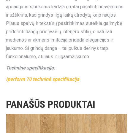
apsauginis sluoksnis leidžia greitai pašalinti nešvarumus
ir užtikrina, kad grindys ilgą laiką atrodytų kaip naujos.
Platus spalvų ir tekstūrų pasirinkimas suteikia galimybę
priderinti dangą prie įvairių interjero stilių, o natūrali
medienos ar akmens imitacija prideda elegancijos ir
jaukumo. Ši grindų danga – tai puikus derinys tarp
funkcionalumo, stiliaus ir ilgaamžiškumo.
Techninė specifikacija:
Iperform 70 techninė specifikacija
PANAŠŪS PRODUKTAI