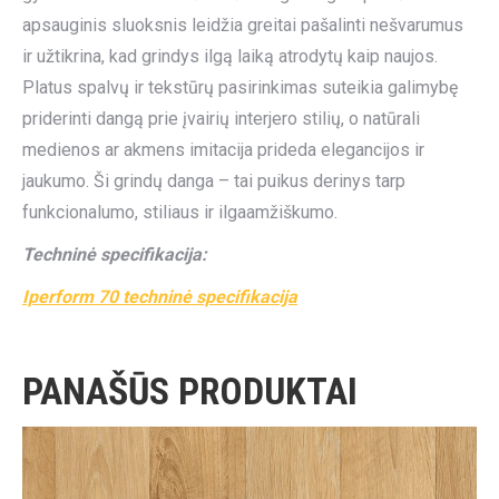
apsauginis sluoksnis leidžia greitai pašalinti nešvarumus
ir užtikrina, kad grindys ilgą laiką atrodytų kaip naujos.
Platus spalvų ir tekstūrų pasirinkimas suteikia galimybę
priderinti dangą prie įvairių interjero stilių, o natūrali
medienos ar akmens imitacija prideda elegancijos ir
jaukumo. Ši grindų danga – tai puikus derinys tarp
funkcionalumo, stiliaus ir ilgaamžiškumo.
Techninė specifikacija:
Iperform 70 techninė specifikacija
PANAŠŪS PRODUKTAI