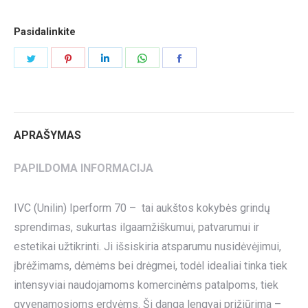
Pasidalinkite
Share
Share
Share
Share
Share
on
on
on
on
on
Twitter
Pinterest
LinkedIn
WhatsApp
Facebook
APRAŠYMAS
PAPILDOMA INFORMACIJA
IVC (Unilin) Iperform 70 – tai aukštos kokybės grindų
sprendimas, sukurtas ilgaamžiškumui, patvarumui ir
estetikai užtikrinti. Ji išsiskiria atsparumu nusidėvėjimui,
įbrėžimams, dėmėms bei drėgmei, todėl idealiai tinka tiek
intensyviai naudojamoms komercinėms patalpoms, tiek
gyvenamosioms erdvėms. Ši danga lengvai prižiūrima –