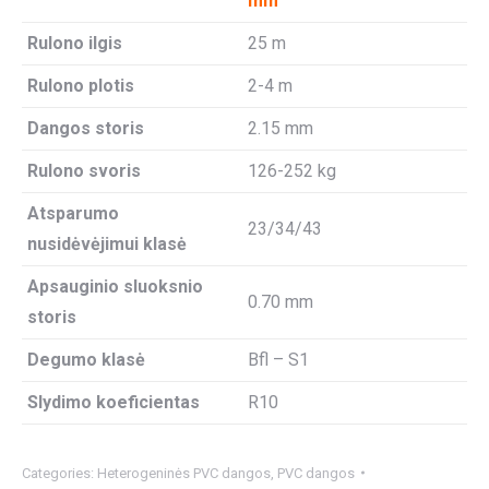
mm
Rulono ilgis
25 m
Rulono plotis
2-4 m
Dangos storis
2.15 mm
Rulono svoris
126-252 kg
Atsparumo
23/34/43
nusidėvėjimui klasė
Apsauginio sluoksnio
0.70 mm
storis
Degumo klasė
Bfl – S1
Slydimo koeficientas
R10
Categories:
Heterogeninės PVC dangos
,
PVC dangos