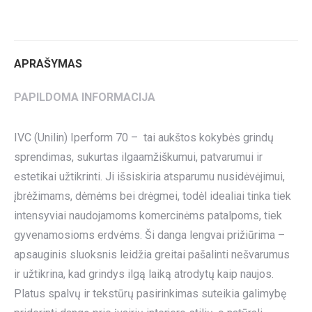
on
on
on
on
on
Twitter
Pinterest
LinkedIn
WhatsApp
Facebook
APRAŠYMAS
PAPILDOMA INFORMACIJA
IVC (Unilin) Iperform 70 – tai aukštos kokybės grindų
sprendimas, sukurtas ilgaamžiškumui, patvarumui ir
estetikai užtikrinti. Ji išsiskiria atsparumu nusidėvėjimui,
įbrėžimams, dėmėms bei drėgmei, todėl idealiai tinka tiek
intensyviai naudojamoms komercinėms patalpoms, tiek
gyvenamosioms erdvėms. Ši danga lengvai prižiūrima –
apsauginis sluoksnis leidžia greitai pašalinti nešvarumus
ir užtikrina, kad grindys ilgą laiką atrodytų kaip naujos.
Platus spalvų ir tekstūrų pasirinkimas suteikia galimybę