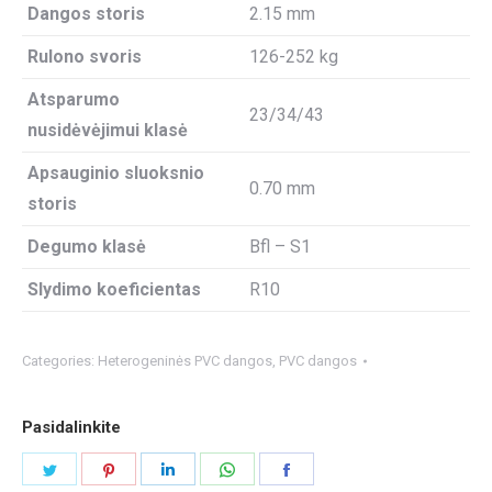
Dangos storis
2.15 mm
Rulono svoris
126-252 kg
Atsparumo
23/34/43
nusidėvėjimui klasė
Apsauginio sluoksnio
0.70 mm
storis
Degumo klasė
Bfl – S1
Slydimo koeficientas
R10
Categories:
Heterogeninės PVC dangos
,
PVC dangos
Pasidalinkite
Share
Share
Share
Share
Share