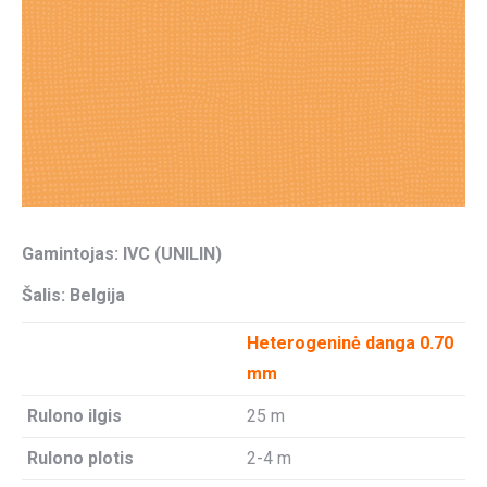
Gamintojas: IVC (UNILIN)
Šalis: Belgija
Heterogeninė danga 0.70
mm
Rulono ilgis
25 m
Rulono plotis
2-4 m