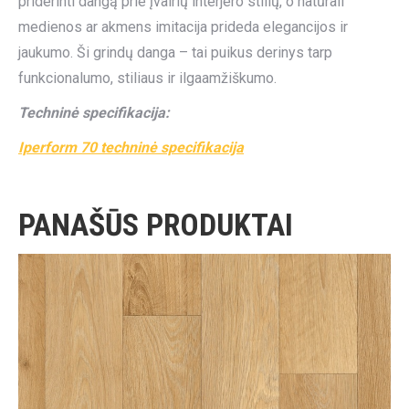
priderinti dangą prie įvairių interjero stilių, o natūrali
medienos ar akmens imitacija prideda elegancijos ir
jaukumo. Ši grindų danga – tai puikus derinys tarp
funkcionalumo, stiliaus ir ilgaamžiškumo.
Techninė specifikacija:
Iperform 70 techninė specifikacija
PANAŠŪS PRODUKTAI