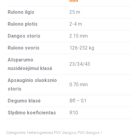
mm
Rulono ilgis
25 m
Rulono plotis
2-4 m
Dangos storis
2.15 mm
Rulono svoris
126-252 kg
Atsparumo
23/34/43
nusidėvėjimui klasė
Apsauginio sluoksnio
0.70 mm
storis
Degumo klasė
Bfl – S1
Slydimo koeficientas
R10
Categories:
Heterogeninės PVC dangos
,
PVC dangos