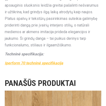
apsauginis sluoksnis leidžia greitai pašalinti nešvarumus
ir užtikrina, kad grindys ilgą laiką atrodytų kaip naujos.
Platus spalvų ir tekstūrų pasirinkimas suteikia galimybę
priderinti dangą prie įvairių interjero stilių, o natūrali
medienos ar akmens imitacija prideda elegancijos ir
jaukumo. Ši grindų danga – tai puikus derinys tarp
funkcionalumo, stiliaus ir ilgaamžiškumo.
Techninė specifikacija:
Iperform 70 techninė specifikacija
PANAŠŪS PRODUKTAI