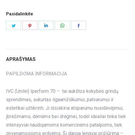
Pasidalinkite
Share
Share
Share
Share
Share
on
on
on
on
on
Twitter
Pinterest
LinkedIn
WhatsApp
Facebook
APRAŠYMAS
PAPILDOMA INFORMACIJA
IVC (Unilin) Iperform 70 – tai aukštos kokybės grindų
sprendimas, sukurtas ilgaamžiškumui, patvarumui ir
estetikai užtikrinti. Ji išsiskiria atsparumu nusidėvėjimui,
įbrėžimams, dėmėms bei drėgmei, todėl idealiai tinka tiek
intensyviai naudojamoms komercinėms patalpoms, tiek
gyvenamosioms erdvėms. Ši danga lengvai prižiūrima –