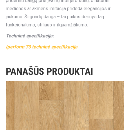
priderinti dangą prie įvairių interjero stilių, o natūrali
medienos ar akmens imitacija prideda elegancijos ir
jaukumo. Ši grindų danga – tai puikus derinys tarp
funkcionalumo, stiliaus ir ilgaamžiškumo.
Techninė specifikacija:
Iperform 70 techninė specifikacija
PANAŠŪS PRODUKTAI