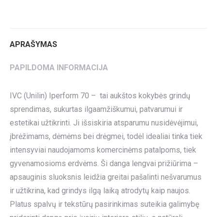
on
on
on
on
on
Twitter
Pinterest
LinkedIn
WhatsApp
Facebook
APRAŠYMAS
PAPILDOMA INFORMACIJA
IVC (Unilin) Iperform 70 – tai aukštos kokybės grindų
sprendimas, sukurtas ilgaamžiškumui, patvarumui ir
estetikai užtikrinti. Ji išsiskiria atsparumu nusidėvėjimui,
įbrėžimams, dėmėms bei drėgmei, todėl idealiai tinka tiek
intensyviai naudojamoms komercinėms patalpoms, tiek
gyvenamosioms erdvėms. Ši danga lengvai prižiūrima –
apsauginis sluoksnis leidžia greitai pašalinti nešvarumus
ir užtikrina, kad grindys ilgą laiką atrodytų kaip naujos.
Platus spalvų ir tekstūrų pasirinkimas suteikia galimybę