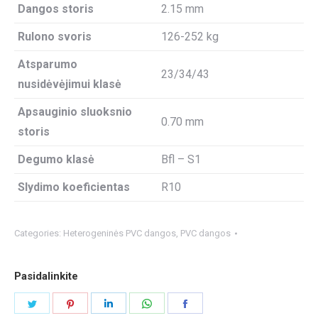
Dangos storis
2.15 mm
Rulono svoris
126-252 kg
Atsparumo
23/34/43
nusidėvėjimui klasė
Apsauginio sluoksnio
0.70 mm
storis
Degumo klasė
Bfl – S1
Slydimo koeficientas
R10
Categories:
Heterogeninės PVC dangos
,
PVC dangos
Pasidalinkite
Share
Share
Share
Share
Share