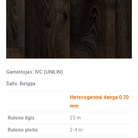
Gamintojas: IVC (UNILIN)
Šalis: Belgija
Heterogeninė danga 0.70
mm
Rulono ilgis
25 m
Rulono plotis
2-4 m