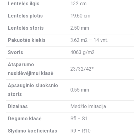
Lentelės ilgis
132 cm
Lentelės plotis
19.60 cm
Lentelės storis
2.50 mm
Pakuotės kiekis
3.62 m2 – 14 vnt.
Svoris
4063 g/m2
Atsparumo
23/32/42*
nusidėvėjimui klasė
Apsauginio sluoksnio
0.55 mm
storis
Dizainas
Medžio imitacija
Degumo klasė
Bfl – S1
Slydimo koeficientas
R9 – R10