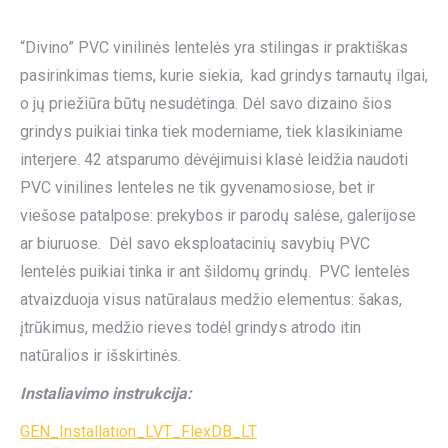
“Divino” PVC vinilinės lentelės yra stilingas ir praktiškas
pasirinkimas tiems, kurie siekia, kad grindys tarnautų ilgai,
o jų priežiūra būtų nesudėtinga. Dėl savo dizaino šios
grindys puikiai tinka tiek moderniame, tiek klasikiniame
interjere. 42 atsparumo dėvėjimuisi klasė leidžia naudoti
PVC vinilines lenteles ne tik gyvenamosiose, bet ir
viešose patalpose: prekybos ir parodų salėse, galerijose
ar biuruose. Dėl savo eksploatacinių savybių PVC
lentelės puikiai tinka ir ant šildomų grindų. PVC lentelės
atvaizduoja visus natūralaus medžio elementus: šakas,
įtrūkimus, medžio rieves todėl grindys atrodo itin
natūralios ir išskirtinės.
Instaliavimo instrukcija:
GEN_Installation_LVT_FlexDB_LT