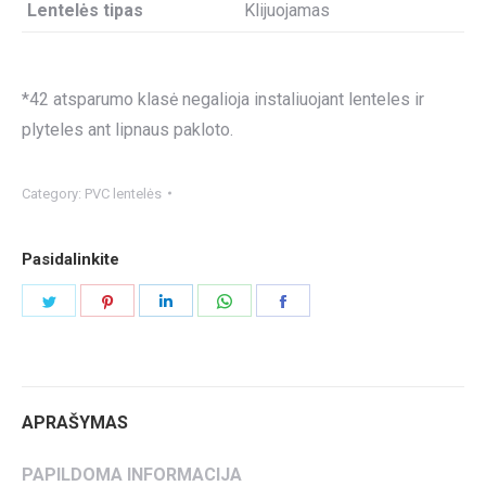
Lentelės tipas
Klijuojamas
*42 atsparumo klasė negalioja instaliuojant lenteles ir
plyteles ant lipnaus pakloto.
Category:
PVC lentelės
Pasidalinkite
Share
Share
Share
Share
Share
on
on
on
on
on
Twitter
Pinterest
LinkedIn
WhatsApp
Facebook
APRAŠYMAS
PAPILDOMA INFORMACIJA