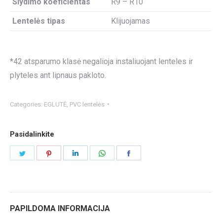
Slydimo koeficientas
R9 – R10
Lentelės tipas
Klijuojamas
*42 atsparumo klasė negalioja instaliuojant lenteles ir
plyteles ant lipnaus pakloto.
Categories:
EGLUTĖ
,
PVC lentelės
Pasidalinkite
Share
Share
Share
Share
Share
on
on
on
on
on
Twitter
Pinterest
LinkedIn
WhatsApp
Facebook
PAPILDOMA INFORMACIJA