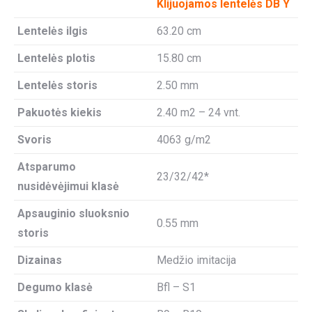
Klijuojamos lentelės DB Y
Lentelės ilgis
63.20 cm
Lentelės plotis
15.80 cm
Lentelės storis
2.50 mm
Pakuotės kiekis
2.40 m2 – 24 vnt.
Svoris
4063 g/m2
Atsparumo
23/32/42*
nusidėvėjimui klasė
Apsauginio sluoksnio
0.55 mm
storis
Dizainas
Medžio imitacija
Degumo klasė
Bfl – S1