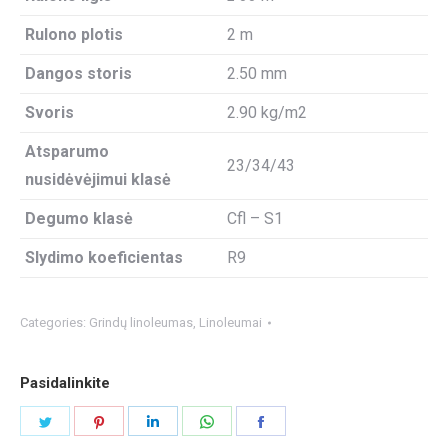
Rulono plotis
2 m
Dangos storis
2.50 mm
Svoris
2.90 kg/m2
Atsparumo
23/34/43
nusidėvėjimui klasė
Degumo klasė
Cfl – S1
Slydimo koeficientas
R9
Categories:
Grindų linoleumas
,
Linoleumai
Pasidalinkite
Share
Share
Share
Share
Share