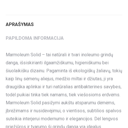
on
on
on
on
on
Twitter
Pinterest
LinkedIn
WhatsApp
Facebook
APRAŠYMAS
PAPILDOMA INFORMACIJA
Marmoleum Solid – tai natūrali ir tvari inoleumo grindų
danga, išsiskirianti ilgaamžiškumu, higieniškumu bei
šiuolaikišku dizainu. Pagaminta iš ekologiškų žaliavų, tokių
kaip linų sėmenų aliejus, medžio miltai ir džiutas, ji yra
draugiška aplinkai ir turi natūralias antibakterines savybes,
todėl puikiai tinka tiek namams, tiek viešosioms erdvėms.
Marmoleum Solid pasižymi aukštu atsparumu dėmėms,
įbrėžimams ir nusidėvėjimui, o vientisos, subtilios spalvos
suteikia interjerui modernumo ir elegancijos. Dėl lengvos
priežiūros ir tvarumo ši grindų danga yra idealus