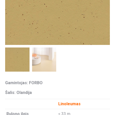
Gamintojas: FORBO
Šalis: Olandija
Linoleumas
Rulono ilgis
≤ 33 m