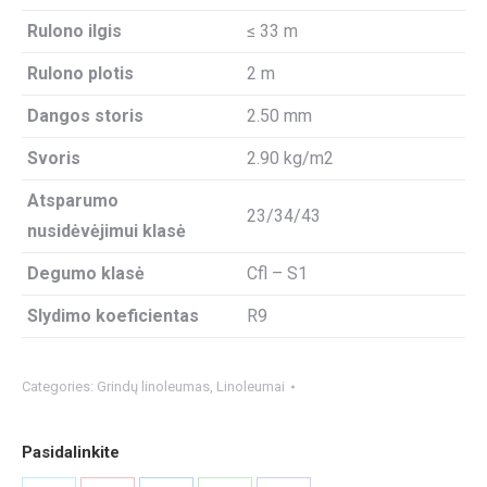
Rulono ilgis
≤ 33 m
Rulono plotis
2 m
Dangos storis
2.50 mm
Svoris
2.90 kg/m2
Atsparumo
23/34/43
nusidėvėjimui klasė
Degumo klasė
Cfl – S1
Slydimo koeficientas
R9
Categories:
Grindų linoleumas
,
Linoleumai
Pasidalinkite