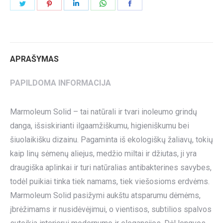
Share
Share
Share
Share
Share
on
on
on
on
on
Twitter
Pinterest
LinkedIn
WhatsApp
Facebook
APRAŠYMAS
PAPILDOMA INFORMACIJA
Marmoleum Solid – tai natūrali ir tvari inoleumo grindų
danga, išsiskirianti ilgaamžiškumu, higieniškumu bei
šiuolaikišku dizainu. Pagaminta iš ekologiškų žaliavų, tokių
kaip linų sėmenų aliejus, medžio miltai ir džiutas, ji yra
draugiška aplinkai ir turi natūralias antibakterines savybes,
todėl puikiai tinka tiek namams, tiek viešosioms erdvėms.
Marmoleum Solid pasižymi aukštu atsparumu dėmėms,
įbrėžimams ir nusidėvėjimui, o vientisos, subtilios spalvos