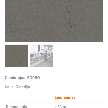
Gamintojas: FORBO
Šalis: Olandija
Linoleumas
Rulono ilgis
≤ 33 m