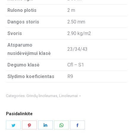
Rulono plotis
2 m
Dangos storis
2.50 mm
Svoris
2.90 kg/m2
Atsparumo
23/34/43
nusidėvėjimui klasė
Degumo klasė
Cfl – S1
Slydimo koeficientas
R9
Categories:
Grindų linoleumas
,
Linoleumai
Pasidalinkite
Share
Share
Share
Share
Share