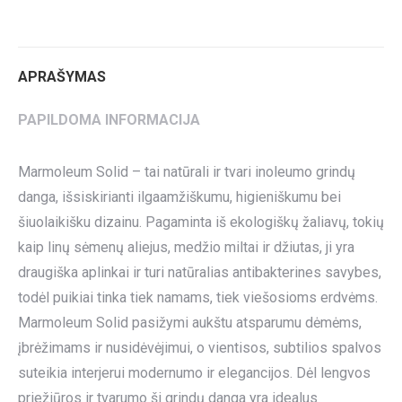
on
on
on
on
on
Twitter
Pinterest
LinkedIn
WhatsApp
Facebook
APRAŠYMAS
PAPILDOMA INFORMACIJA
Marmoleum Solid – tai natūrali ir tvari inoleumo grindų
danga, išsiskirianti ilgaamžiškumu, higieniškumu bei
šiuolaikišku dizainu. Pagaminta iš ekologiškų žaliavų, tokių
kaip linų sėmenų aliejus, medžio miltai ir džiutas, ji yra
draugiška aplinkai ir turi natūralias antibakterines savybes,
todėl puikiai tinka tiek namams, tiek viešosioms erdvėms.
Marmoleum Solid pasižymi aukštu atsparumu dėmėms,
įbrėžimams ir nusidėvėjimui, o vientisos, subtilios spalvos
suteikia interjerui modernumo ir elegancijos. Dėl lengvos
priežiūros ir tvarumo ši grindų danga yra idealus