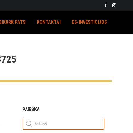
Facebook
Instagra
page
page
SIKURK PATS
KONTAKTAI
ES-INVESTICIJOS
opens
opens
in
in
new
new
window
window
725
PAIEŠKA
Products
search