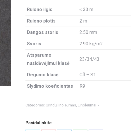
Rulono ilgis
≤ 33 m
Rulono plotis
2 m
Dangos storis
2.50 mm
Svoris
2.90 kg/m2
Atsparumo
23/34/43
nusidėvėjimui klasė
Degumo klasė
Cfl – S1
Slydimo koeficientas
R9
Categories:
Grindų linoleumas
,
Linoleumai
Pasidalinkite