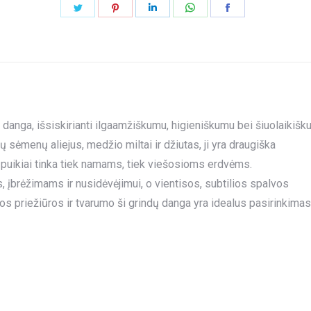
Share
Share
Share
Share
Share
on
on
on
on
on
Twitter
Pinterest
LinkedIn
WhatsApp
Facebook
 danga, išsiskirianti ilgaamžiškumu, higieniškumu bei šiuolaikišk
ų sėmenų aliejus, medžio miltai ir džiutas, ji yra draugiška
ėl puikiai tinka tiek namams, tiek viešosioms erdvėms.
brėžimams ir nusidėvėjimui, o vientisos, subtilios spalvos
vos priežiūros ir tvarumo ši grindų danga yra idealus pasirinkimas