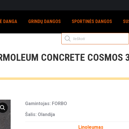
NĖ DANGA
GRINDŲ DANGOS
SPORTINĖS DANGOS
SU
Products
search
RMOLEUM CONCRETE COSMOS 3
Gamintojas: FORBO
Šalis: Olandija
Linoleumas