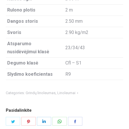
Rulono plotis
2 m
Dangos storis
2.50 mm
Svoris
2.90 kg/m2
Atsparumo
23/34/43
nusidėvėjimui klasė
Degumo klasė
Cfl – S1
Slydimo koeficientas
R9
Categories:
Grindų linoleumas
,
Linoleumai
Pasidalinkite
Share
Share
Share
Share
Share