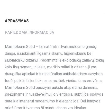
on
on
on
on
on
Twitter
Pinterest
LinkedIn
WhatsApp
Facebook
APRAŠYMAS
PAPILDOMA INFORMACIJA
Marmoleum Solid – tai natūrali ir tvari inoleumo grindų
danga, išsiskirianti ilgaamžiškumu, higieniškumu bei
šiuolaikišku dizainu. Pagaminta iš ekologiškų žaliavų, tokių
kaip linų sėmenų aliejus, medžio miltai ir džiutas, ji yra
draugiška aplinkai ir turi natūralias antibakterines savybes,
todėl puikiai tinka tiek namams, tiek viešosioms erdvėms.
Marmoleum Solid pasižymi aukštu atsparumu dėmėms,
įbrėžimams ir nusidėvėjimui, o vientisos, subtilios spalvos
suteikia interjerui modernumo ir elegancijos. Dėl lengvos
priežiūros ir tvarumo ši grindų danga yra idealus