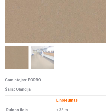
Gamintojas: FORBO
Šalis: Olandija
Linoleumas
Rulono ilgis
≤ 33 m