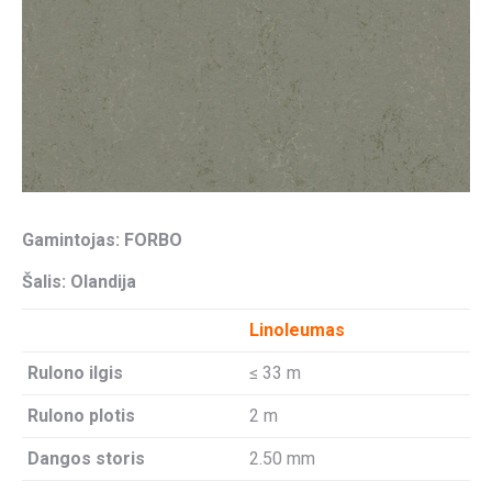
Gamintojas: FORBO
Šalis: Olandija
Linoleumas
Rulono ilgis
≤ 33 m
Rulono plotis
2 m
Dangos storis
2.50 mm