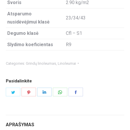
Svoris
2.90 kg/m2
Atsparumo
23/34/43
nusidėvėjimui klasė
Degumo klasė
Cfl – S1
Slydimo koeficientas
R9
Categories:
Grindų linoleumas
,
Linoleumai
Pasidalinkite
Share
Share
Share
Share
Share
on
on
on
on
on
Twitter
Pinterest
LinkedIn
WhatsApp
Facebook
APRAŠYMAS