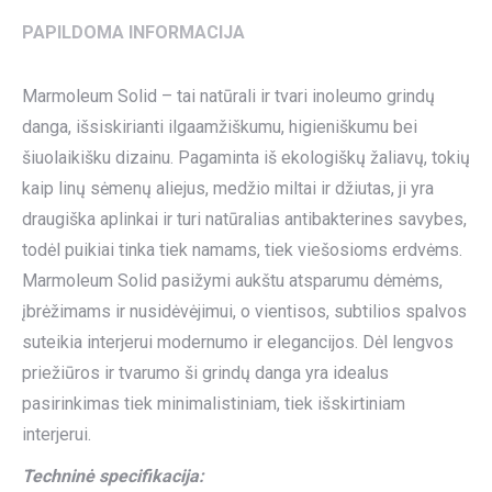
PAPILDOMA INFORMACIJA
Marmoleum Solid – tai natūrali ir tvari inoleumo grindų
danga, išsiskirianti ilgaamžiškumu, higieniškumu bei
šiuolaikišku dizainu. Pagaminta iš ekologiškų žaliavų, tokių
kaip linų sėmenų aliejus, medžio miltai ir džiutas, ji yra
draugiška aplinkai ir turi natūralias antibakterines savybes,
todėl puikiai tinka tiek namams, tiek viešosioms erdvėms.
Marmoleum Solid pasižymi aukštu atsparumu dėmėms,
įbrėžimams ir nusidėvėjimui, o vientisos, subtilios spalvos
suteikia interjerui modernumo ir elegancijos. Dėl lengvos
priežiūros ir tvarumo ši grindų danga yra idealus
pasirinkimas tiek minimalistiniam, tiek išskirtiniam
interjerui.
Techninė specifikacija: