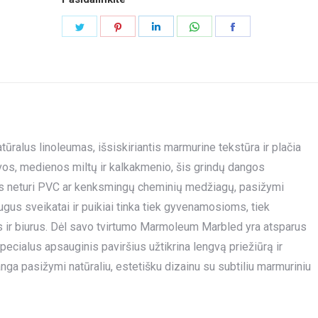
Share
Share
Share
Share
Share
on
on
on
on
on
Twitter
Pinterest
LinkedIn
WhatsApp
Facebook
alus linoleumas, išsiskiriantis marmurine tekstūra ir plačia
vos, medienos miltų ir kalkakmenio, šis grindų dangos
 Jis neturi PVC ar kenksmingų cheminių medžiagų, pasižymi
gus sveikatai ir puikiai tinka tiek gyvenamosioms, tiek
 ir biurus. Dėl savo tvirtumo Marmoleum Marbled yra atsparus
ecialus apsauginis paviršius užtikrina lengvą priežiūrą ir
ga pasižymi natūraliu, estetišku dizainu su subtiliu marmuriniu