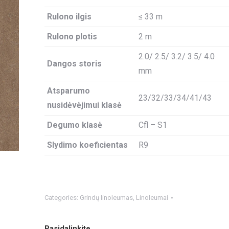
Rulono ilgis
≤ 33 m
Rulono plotis
2 m
2.0/ 2.5/ 3.2/ 3.5/ 4.0
Dangos storis
mm
Atsparumo
23/32/33/34/41/43
nusidėvėjimui klasė
Degumo klasė
Cfl – S1
Slydimo koeficientas
R9
Categories:
Grindų linoleumas
,
Linoleumai
Pasidalinkite