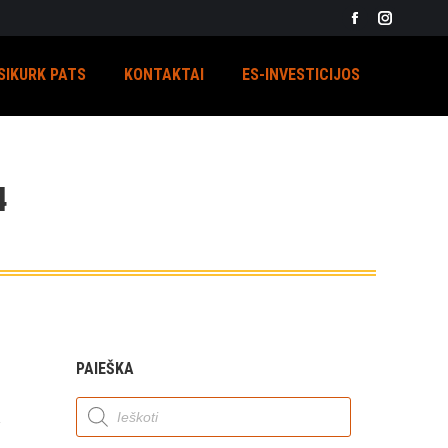
Facebook
Instagra
page
page
SIKURK PATS
KONTAKTAI
ES-INVESTICIJOS
opens
opens
in
in
new
new
window
window
4
PAIEŠKA
Products
search