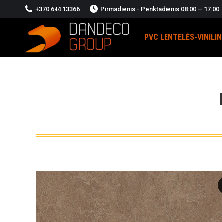
+370 644 13366
Pirmadienis - Penktadienis 08:00 – 17:00
PVC LENTELĖS-VINILI