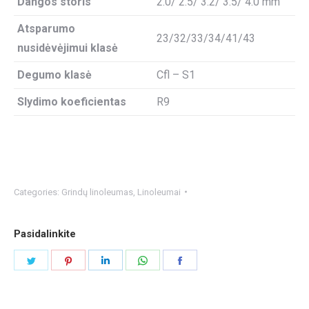
Dangos storis
2.0/ 2.5/ 3.2/ 3.5/ 4.0 mm
Atsparumo
23/32/33/34/41/43
nusidėvėjimui klasė
Degumo klasė
Cfl – S1
Slydimo koeficientas
R9
Categories:
Grindų linoleumas
,
Linoleumai
Pasidalinkite
Share
Share
Share
Share
Share
on
on
on
on
on
Twitter
Pinterest
LinkedIn
WhatsApp
Facebook