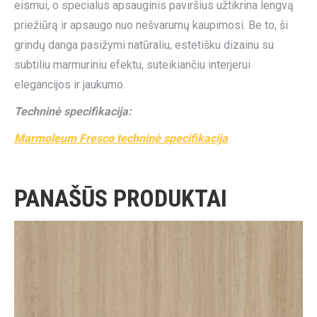
eismui, o specialus apsauginis paviršius užtikrina lengvą
priežiūrą ir apsaugo nuo nešvarumų kaupimosi. Be to, ši
grindų danga pasižymi natūraliu, estetišku dizainu su
subtiliu marmuriniu efektu, suteikiančiu interjerui
elegancijos ir jaukumo.
Techninė specifikacija:
Marmoleum Fresco techninė specifikacija
PANAŠŪS PRODUKTAI