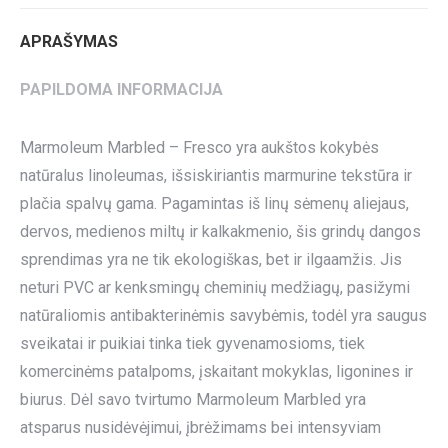
APRAŠYMAS
PAPILDOMA INFORMACIJA
Marmoleum Marbled – Fresco yra aukštos kokybės
natūralus linoleumas, išsiskiriantis marmurine tekstūra ir
plačia spalvų gama. Pagamintas iš linų sėmenų aliejaus,
dervos, medienos miltų ir kalkakmenio, šis grindų dangos
sprendimas yra ne tik ekologiškas, bet ir ilgaamžis. Jis
neturi PVC ar kenksmingų cheminių medžiagų, pasižymi
natūraliomis antibakterinėmis savybėmis, todėl yra saugus
sveikatai ir puikiai tinka tiek gyvenamosioms, tiek
komercinėms patalpoms, įskaitant mokyklas, ligonines ir
biurus. Dėl savo tvirtumo Marmoleum Marbled yra
atsparus nusidėvėjimui, įbrėžimams bei intensyviam