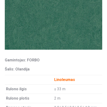
Gamintojas: FORBO
Šalis: Olandija
Linoleumas
Rulono ilgis
≤ 33 m
Rulono plotis
2 m