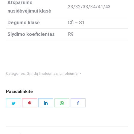
Atsparumo
23/32/33/34/41/43
nusidėvėjimui klasė
Degumo klasė
Cfl – S1
Slydimo koeficientas
R9
Categories:
Grindų linoleumas
,
Linoleumai
Pasidalinkite
Share
Share
Share
Share
Share
on
on
on
on
on
Twitter
Pinterest
LinkedIn
WhatsApp
Facebook