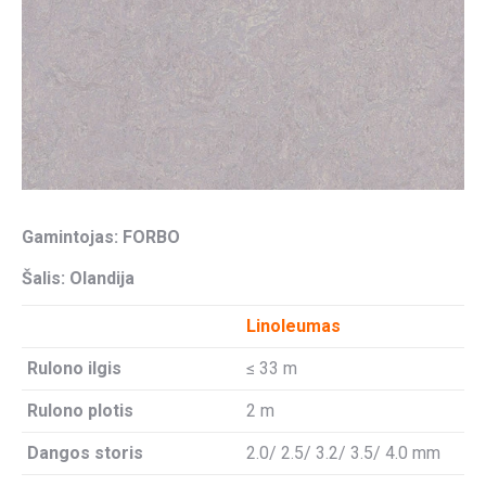
Gamintojas: FORBO
Šalis: Olandija
Linoleumas
Rulono ilgis
≤ 33 m
Rulono plotis
2 m
Dangos storis
2.0/ 2.5/ 3.2/ 3.5/ 4.0 mm