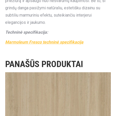
priežiūrą ir apsaugo nuo nešvarumų kaupimosi. Be to, ši
grindų danga pasižymi natūraliu, estetišku dizainu su
subtiliu marmuriniu efektu, suteikiančiu interjerui
elegancijos ir jaukumo.
Techninė specifikacija:
Marmoleum Fresco techninė specifikacija
PANAŠŪS PRODUKTAI