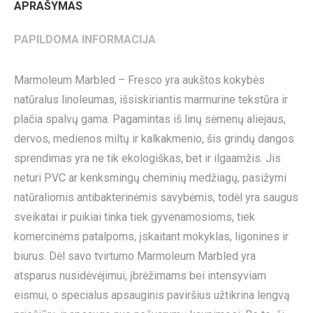
APRAŠYMAS
PAPILDOMA INFORMACIJA
Marmoleum Marbled – Fresco yra aukštos kokybės
natūralus linoleumas, išsiskiriantis marmurine tekstūra ir
plačia spalvų gama. Pagamintas iš linų sėmenų aliejaus,
dervos, medienos miltų ir kalkakmenio, šis grindų dangos
sprendimas yra ne tik ekologiškas, bet ir ilgaamžis. Jis
neturi PVC ar kenksmingų cheminių medžiagų, pasižymi
natūraliomis antibakterinėmis savybėmis, todėl yra saugus
sveikatai ir puikiai tinka tiek gyvenamosioms, tiek
komercinėms patalpoms, įskaitant mokyklas, ligonines ir
biurus. Dėl savo tvirtumo Marmoleum Marbled yra
atsparus nusidėvėjimui, įbrėžimams bei intensyviam
eismui, o specialus apsauginis paviršius užtikrina lengvą