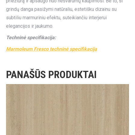
priežiūrą ir apsaugo nuo nešvarumų kaupimosi. Be to, ši
grindų danga pasižymi natūraliu, estetišku dizainu su
subtiliu marmuriniu efektu, suteikiančiu interjerui
elegancijos ir jaukumo.
Techninė specifikacija:
Marmoleum Fresco techninė specifikacija
PANAŠŪS PRODUKTAI