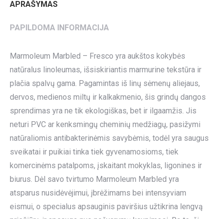
APRAŠYMAS
PAPILDOMA INFORMACIJA
Marmoleum Marbled – Fresco yra aukštos kokybės
natūralus linoleumas, išsiskiriantis marmurine tekstūra ir
plačia spalvų gama. Pagamintas iš linų sėmenų aliejaus,
dervos, medienos miltų ir kalkakmenio, šis grindų dangos
sprendimas yra ne tik ekologiškas, bet ir ilgaamžis. Jis
neturi PVC ar kenksmingų cheminių medžiagų, pasižymi
natūraliomis antibakterinėmis savybėmis, todėl yra saugus
sveikatai ir puikiai tinka tiek gyvenamosioms, tiek
komercinėms patalpoms, įskaitant mokyklas, ligonines ir
biurus. Dėl savo tvirtumo Marmoleum Marbled yra
atsparus nusidėvėjimui, įbrėžimams bei intensyviam
eismui, o specialus apsauginis paviršius užtikrina lengvą