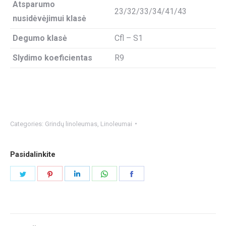
Atsparumo
23/32/33/34/41/43
nusidėvėjimui klasė
Degumo klasė
Cfl – S1
Slydimo koeficientas
R9
Categories:
Grindų linoleumas
,
Linoleumai
Pasidalinkite
Share
Share
Share
Share
Share
on
on
on
on
on
Twitter
Pinterest
LinkedIn
WhatsApp
Facebook