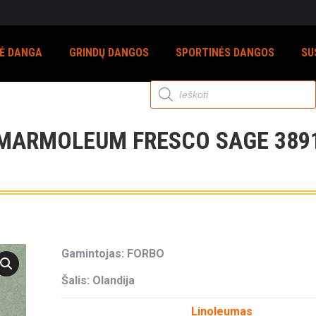
NĖ DANGA
GRINDŲ DANGOS
SPORTINĖS DANGOS
SU
Products
search
MARMOLEUM FRESCO SAGE 389
Gamintojas: FORBO
Šalis: Olandija
Linoleumas