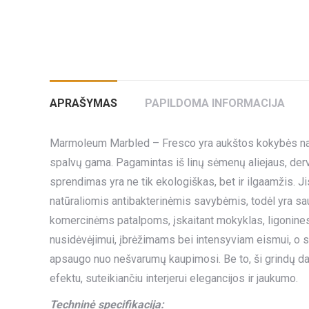
APRAŠYMAS
PAPILDOMA INFORMACIJA
Marmoleum Marbled – Fresco yra aukštos kokybės natūr
spalvų gama. Pagamintas iš linų sėmenų aliejaus, der
sprendimas yra ne tik ekologiškas, bet ir ilgaamžis.
natūraliomis antibakterinėmis savybėmis, todėl yra sau
komercinėms patalpoms, įskaitant mokyklas, ligonines
nusidėvėjimui, įbrėžimams bei intensyviam eismui, o sp
apsaugo nuo nešvarumų kaupimosi. Be to, ši grindų dan
efektu, suteikiančiu interjerui elegancijos ir jaukumo.
Techninė specifikacija: