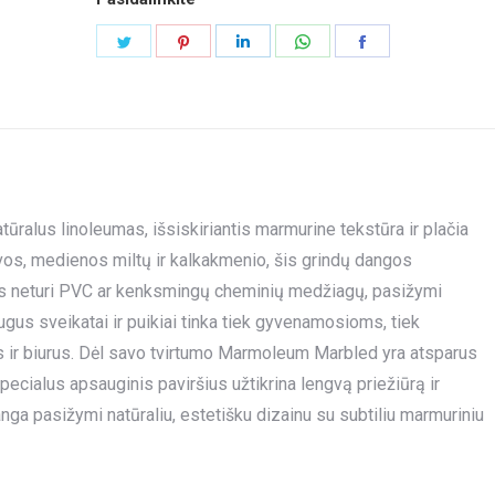
Share
Share
Share
Share
Share
on
on
on
on
on
Twitter
Pinterest
LinkedIn
WhatsApp
Facebook
alus linoleumas, išsiskiriantis marmurine tekstūra ir plačia
vos, medienos miltų ir kalkakmenio, šis grindų dangos
 Jis neturi PVC ar kenksmingų cheminių medžiagų, pasižymi
gus sveikatai ir puikiai tinka tiek gyvenamosioms, tiek
 ir biurus. Dėl savo tvirtumo Marmoleum Marbled yra atsparus
ecialus apsauginis paviršius užtikrina lengvą priežiūrą ir
ga pasižymi natūraliu, estetišku dizainu su subtiliu marmuriniu