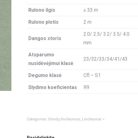
Rulono ilgis
≤ 33 m
Rulono plotis
2 m
2.0/ 2.5/ 3.2/ 3.5/ 4.0
Dangos storis
mm
Atsparumo
23/32/33/34/41/43
nusidėvėjimui klasė
Degumo klasė
Cfl – S1
Slydimo koeficientas
R9
Categories:
Grindų linoleumas
,
Linoleumai
Pasidalinkite