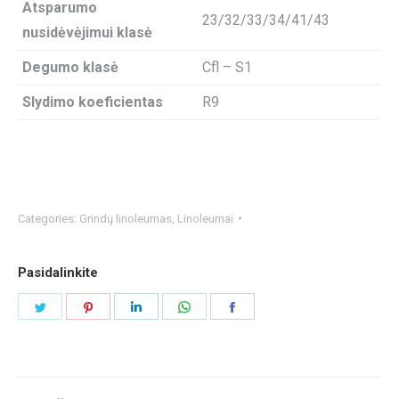
Atsparumo
23/32/33/34/41/43
nusidėvėjimui klasė
Degumo klasė
Cfl – S1
Slydimo koeficientas
R9
Categories:
Grindų linoleumas
,
Linoleumai
Pasidalinkite
Share
Share
Share
Share
Share
on
on
on
on
on
Twitter
Pinterest
LinkedIn
WhatsApp
Facebook