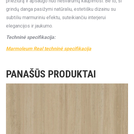
priežiūrą ir apsaugo nuo nešvarumų kaupimosi. Be to, ši
grindų danga pasižymi natūraliu, estetišku dizainu su
subtiliu marmuriniu efektu, suteikiančiu interjerui
elegancijos ir jaukumo.
Techninė specifikacija:
Marmoleum Real techninė specifikacija
PANAŠŪS PRODUKTAI