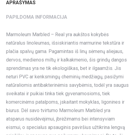
APRAŠYMAS
PAPILDOMA INFORMACIJA
Marmoleum Marbled – Real yra aukštos kokybės
natūralus linoleumas, išsiskiriantis marmurine tekstūra ir
plačia spalvų gama. Pagamintas iš linų sėmenų aliejaus,
dervos, medienos miltų ir kalkakmenio, šis grindų dangos
sprendimas yra ne tik ekologiškas, bet ir ilgaamžis. Jis
neturi PVC ar kenksmingų cheminių medžiagų, pasižymi
natūraliomis antibakterinėmis savybėmis, todėl yra saugus
sveikatai ir puikiai tinka tiek gyvenamosioms, tiek
komercinėms patalpoms, įskaitant mokyklas, ligonines ir
biurus. Dėl savo tvirtumo Marmoleum Marbled yra
atsparus nusidėvėjimui, įbrėžimams bei intensyviam
eismui, o specialus apsauginis paviršius užtikrina lengvą