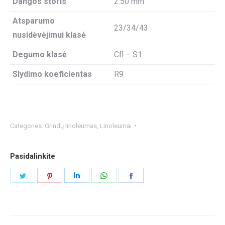
Dangos storis
2.50 mm
Atsparumo
23/34/43
nusidėvėjimui klasė
Degumo klasė
Cfl – S1
Slydimo koeficientas
R9
Categories:
Grindų linoleumas
,
Linoleumai
Pasidalinkite
Share
Share
Share
Share
Share
on
on
on
on
on
Twitter
Pinterest
LinkedIn
WhatsApp
Facebook