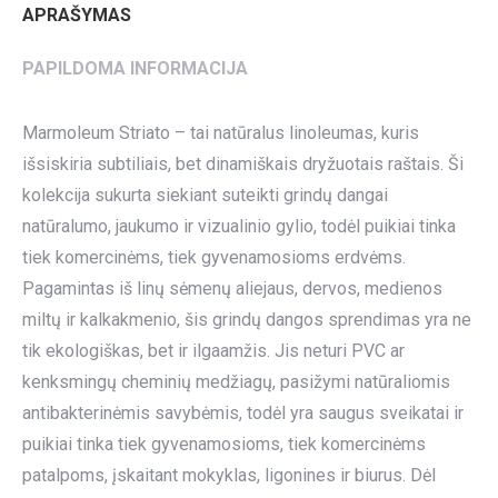
APRAŠYMAS
PAPILDOMA INFORMACIJA
Marmoleum Striato – tai natūralus linoleumas, kuris
išsiskiria subtiliais, bet dinamiškais dryžuotais raštais. Ši
kolekcija sukurta siekiant suteikti grindų dangai
natūralumo, jaukumo ir vizualinio gylio, todėl puikiai tinka
tiek komercinėms, tiek gyvenamosioms erdvėms.
Pagamintas iš linų sėmenų aliejaus, dervos, medienos
miltų ir kalkakmenio, šis grindų dangos sprendimas yra ne
tik ekologiškas, bet ir ilgaamžis. Jis neturi PVC ar
kenksmingų cheminių medžiagų, pasižymi natūraliomis
antibakterinėmis savybėmis, todėl yra saugus sveikatai ir
puikiai tinka tiek gyvenamosioms, tiek komercinėms
patalpoms, įskaitant mokyklas, ligonines ir biurus. Dėl