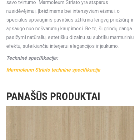
savo tvirtumo Marmoleum Striato yra atsparus
nusidėvėjimui, įbrėžimams bei intensyviam eismui, o
specialus apsauginis paviršius užtikrina lengvą priežiūrą ir
apsaugo nuo nešvarumų kaupimosi. Be to, ši grindų danga
pasižymi natūraliu, estetišku dizainu su subtiliu marmuriniu
efektu, suteikiančiu interjerui elegancijos ir jaukumo.
Techninė specifikacija:
Marmoleum Striato techninė specifikacija
PANAŠŪS PRODUKTAI