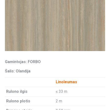
Gamintojas: FORBO
Šalis: Olandija
Linoleumas
Rulono ilgis
≤ 33 m
Rulono plotis
2 m