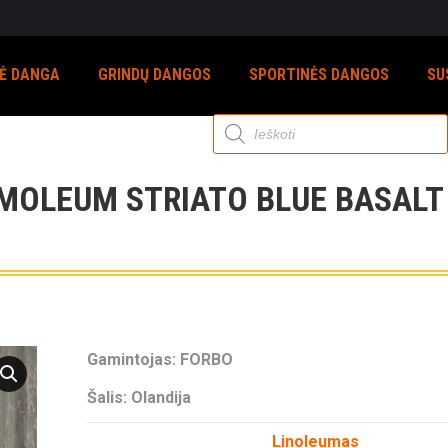
NĖ DANGA
GRINDŲ DANGOS
SPORTINĖS DANGOS
SU
Products
search
OLEUM STRIATO BLUE BASALT
Gamintojas: FORBO
Šalis: Olandija
Linoleumas