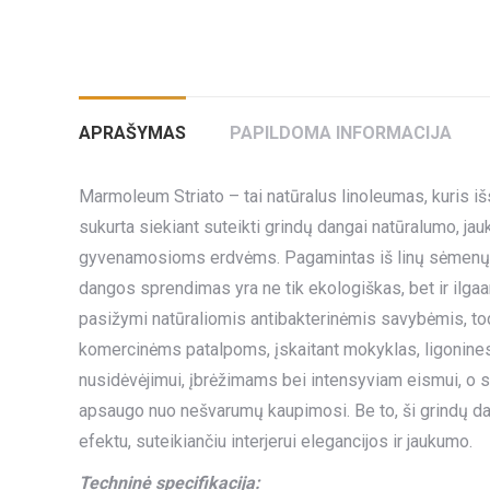
APRAŠYMAS
PAPILDOMA INFORMACIJA
Marmoleum Striato – tai natūralus linoleumas, kuris išsi
sukurta siekiant suteikti grindų dangai natūralumo, jauk
gyvenamosioms erdvėms. Pagamintas iš linų sėmenų al
dangos sprendimas yra ne tik ekologiškas, bet ir ilg
pasižymi natūraliomis antibakterinėmis savybėmis, tod
komercinėms patalpoms, įskaitant mokyklas, ligonines
nusidėvėjimui, įbrėžimams bei intensyviam eismui, o sp
apsaugo nuo nešvarumų kaupimosi. Be to, ši grindų dan
efektu, suteikiančiu interjerui elegancijos ir jaukumo.
Techninė specifikacija: