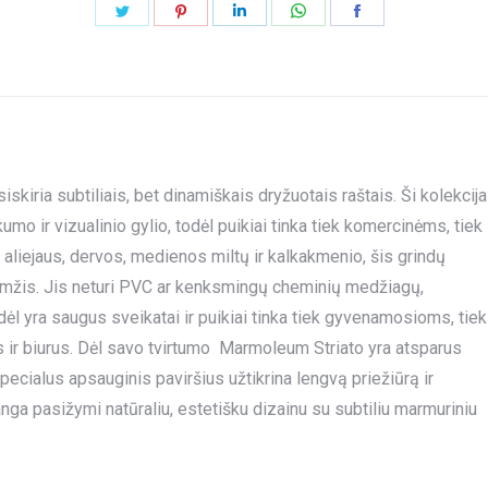
Share
Share
Share
Share
Share
on
on
on
on
on
Twitter
Pinterest
LinkedIn
WhatsApp
Facebook
skiria subtiliais, bet dinamiškais dryžuotais raštais. Ši kolekcija
umo ir vizualinio gylio, todėl puikiai tinka tiek komercinėms, tiek
iejaus, dervos, medienos miltų ir kalkakmenio, šis grindų
aamžis. Jis neturi PVC ar kenksmingų cheminių medžiagų,
ėl yra saugus sveikatai ir puikiai tinka tiek gyvenamosioms, tiek
 ir biurus. Dėl savo tvirtumo Marmoleum Striato yra atsparus
ecialus apsauginis paviršius užtikrina lengvą priežiūrą ir
ga pasižymi natūraliu, estetišku dizainu su subtiliu marmuriniu