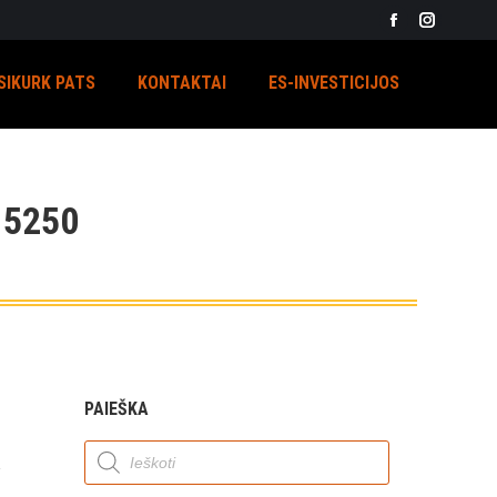
Facebook
Instagra
page
page
SIKURK PATS
KONTAKTAI
ES-INVESTICIJOS
opens
opens
in
in
new
new
window
window
 5250
PAIEŠKA
Products
search