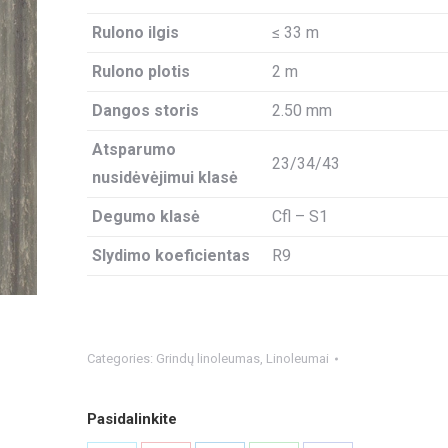
Rulono ilgis
≤ 33 m
Rulono plotis
2 m
Dangos storis
2.50 mm
Atsparumo
23/34/43
nusidėvėjimui klasė
Degumo klasė
Cfl – S1
Slydimo koeficientas
R9
Categories:
Grindų linoleumas
,
Linoleumai
Pasidalinkite