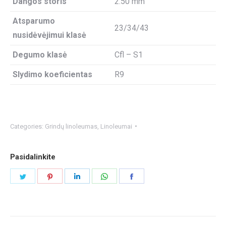
Dangos storis
2.50 mm
Atsparumo
23/34/43
nusidėvėjimui klasė
Degumo klasė
Cfl – S1
Slydimo koeficientas
R9
Categories:
Grindų linoleumas
,
Linoleumai
Pasidalinkite
Share
Share
Share
Share
Share
on
on
on
on
on
Twitter
Pinterest
LinkedIn
WhatsApp
Facebook