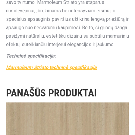
savo tvirtumo Marmoleum Striato yra atsparus
nusidėvėjimui, įbrėžimams bei intensyviam eismui, o
specialus apsauginis paviršius užtikrina lengvą priežiūrą ir
apsaugo nuo nešvarumų kaupimosi. Be to, ši grindų danga
pasižymi natūraliu, estetišku dizainu su subtiliu marmuriniu
efektu, suteikiančiu interjerui elegancijos ir jaukumo.
Techninė specifikacija:
Marmoleum Striato techninė specifikacija
PANAŠŪS PRODUKTAI