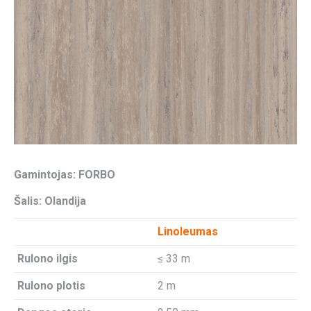
Gamintojas: FORBO
Šalis: Olandija
Linoleumas
Rulono ilgis
≤ 33 m
Rulono plotis
2 m