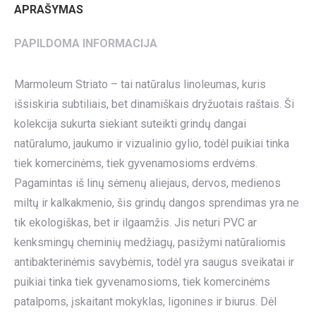
APRAŠYMAS
PAPILDOMA INFORMACIJA
Marmoleum Striato – tai natūralus linoleumas, kuris
išsiskiria subtiliais, bet dinamiškais dryžuotais raštais. Ši
kolekcija sukurta siekiant suteikti grindų dangai
natūralumo, jaukumo ir vizualinio gylio, todėl puikiai tinka
tiek komercinėms, tiek gyvenamosioms erdvėms.
Pagamintas iš linų sėmenų aliejaus, dervos, medienos
miltų ir kalkakmenio, šis grindų dangos sprendimas yra ne
tik ekologiškas, bet ir ilgaamžis. Jis neturi PVC ar
kenksmingų cheminių medžiagų, pasižymi natūraliomis
antibakterinėmis savybėmis, todėl yra saugus sveikatai ir
puikiai tinka tiek gyvenamosioms, tiek komercinėms
patalpoms, įskaitant mokyklas, ligonines ir biurus. Dėl